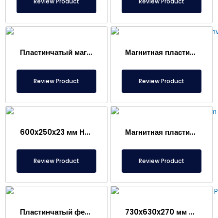
Review Product
Review Product
Пластинчатый магнит на конвейерной ленте
Магнитная пластина 1100x330x300 мм с неодимовым магнитом, нержавеющая сталь 304L, 11500 Гаусс
Review Product
Review Product
600x250x23 мм Неодимовый пластинчатый магнит
Магнитная пластина ферритовая 600x120x35 мм, подходит для переработки, горнодобывающей, стекольной, керамической промышленности
Review Product
Review Product
Пластинчатый ферритовый магнит 350x300x23 мм
730x630x270 мм Подвесной пластинчатый магнит