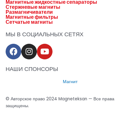
Магнитные жидкостные сепараторы
Стержневые магниты
Размагничиватели
Магнитные фильтры
Сетчатые магниты
МЫ В СОЦИАЛЬНЫХ СЕТЯХ
F
I
Y
a
n
o
c
s
u
НАШИ СПОНСОРЫ
e
t
t
b
a
u
Магнит
o
g
b
o
r
e
© Авторское право 2024 Magneteksan — Все права
k
a
защищены.
m