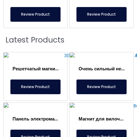
Review Product
Review Product
Latest Products
Решетчатый магнит 300×400 мм, притягивающий металлы в пищевых продуктах
Очень сильный неодимовый решетчатый магнит 1000×300 мм
Review Product
Review Product
Панель электромагнита
Магнит для вилочного погрузчика – Полностью из нержавеющей стали – Эффективное расстояние 10 см – Легкое высвобождение с ручкой
Review Product
Review Product