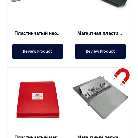
Пластинчатый неодимовый магнит N35SH 400x32x25 мм – высокотемпературный, устойчивый до 150°C
Магнитная пластина из феррита специальной конструкции 285x57x23 мм
Review Product
Review Product
Пластинчатый магнит неодимового типа 390x348x23 мм
Магнитный держатель для кухни и столовой