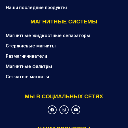
Наши последние продукты
МАГНИТНЫЕ СИСТЕМЫ
Магнитные жидкостные сепараторы
Стержневые магниты
Размагничиватели
Магнитные фильтры
Сетчатые магниты
МЫ В СОЦИАЛЬНЫХ СЕТЯХ
F
I
Y
a
n
o
c
s
u
e
t
t
b
a
u
o
g
b