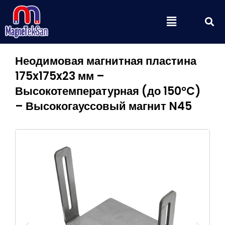
Перейти
П
Меню
к
содержимому
Неодимовая магнитная пластина
175x175x23 мм –
Высокотемпературная (до 150°C)
– Высокогауссовый магнит N45