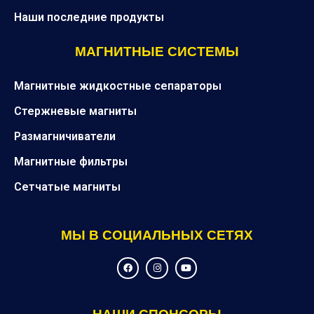
Наши последние продукты
МАГНИТНЫЕ СИСТЕМЫ
Магнитные жидкостные сепараторы
Стержневые магниты
Размагничиватели
Магнитные фильтры
Сетчатые магниты
МЫ В СОЦИАЛЬНЫХ СЕТЯХ
F
I
Y
a
n
o
c
s
u
e
t
t
b
a
u
o
g
b