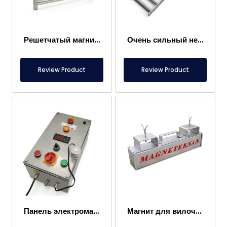
Решетчатый магнит 300×400 мм, притягивающий металлы в пищевых продуктах
Очень сильный неодимовый решетчатый магнит 1000×300 мм
Review Product
Review Product
Панель электромагнита
Магнит для вилочного погрузчика – Полностью из нержавеющей стали – Эффективное расстояние 10 см – Легкое высвобождение с ручкой