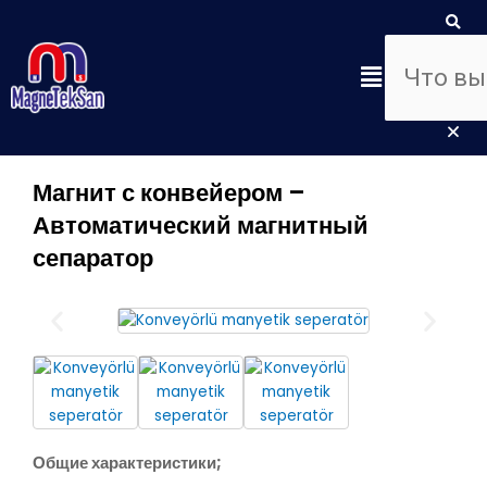
Перейти
Поиск
Пои
Clo
к
this
содержимому
Меню
sea
box
Магнит с конвейером –
Автоматический магнитный
сепаратор
Общие характеристики;