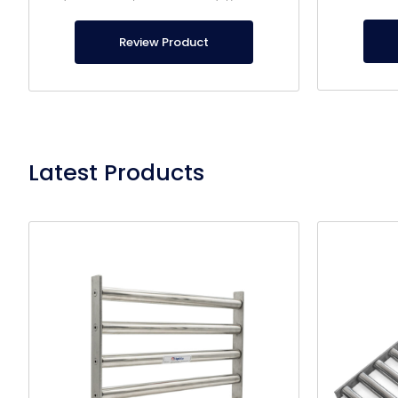
для заказа
как металлические гвозди.
сп
Review Product
Latest Products