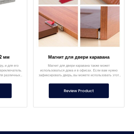
2 мм
Магнит для двери каравана
у, и для его
Магнит для двери каравана также может
переключатель.
использоваться дома и в офисах. Если вам нужно
для различных
зафиксировать дверь, вы можете использовать этот
продукт.
Review Product