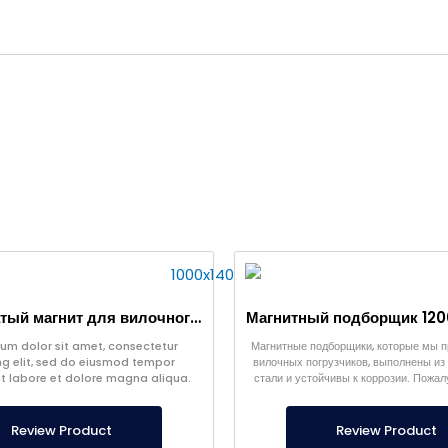
Пластинчатый магнит для вилочного погрузчика 1000x140x120 мм
um dolor sit amet, consectetur
Магнитные подборщики, которые мы п
ng elit, sed do eiusmod tempor
вилочных погрузчиков, выполнены и
ut labore et dolore magna aliqua.
стали и устойчивы к коррозии. Пожал
для заказа специального магнита д
погрузчика.
Review Product
Review Product