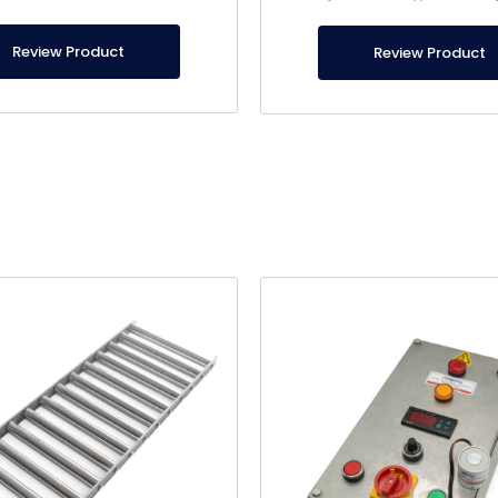
 магнита для вилочного погрузчика
для заказа магнита для вилочного
ециального производства.
специального производст
Review Product
Review Product