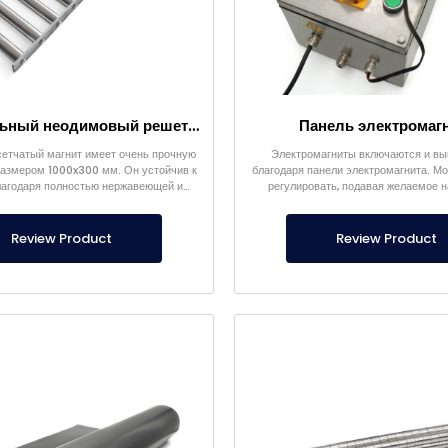
Очень сильный неодимовый решетчатый магнит 1000×300 мм
Панель электромаг
етчатый магнит имеет очень прочную
Электромагниты включаются и в
размером 1000x300 мм. Он устойчив к
благодаря панели электромагнита. М
лагодаря полностью нержавеющей и
регулировать, подавая желаемое 
герметичной конструкции.
Review Product
Review Product