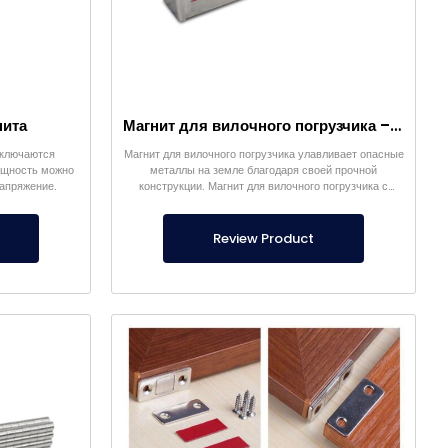
нита
Магнит для вилочного погрузчика – Полностью из нержавеющей стали – Эффективное расстояние 10 см – Легкое высвобождение с ручкой
ыключаются
Магнит для вилочного погрузчика улавливает опасные
ощность можно
металлы на земле благодаря своей прочной
напряжение.
конструкции. Магнит для вилочного погрузчика с
внешним корпусом из нержавеющей стали является
нашей собственной продукцией.
Review Product