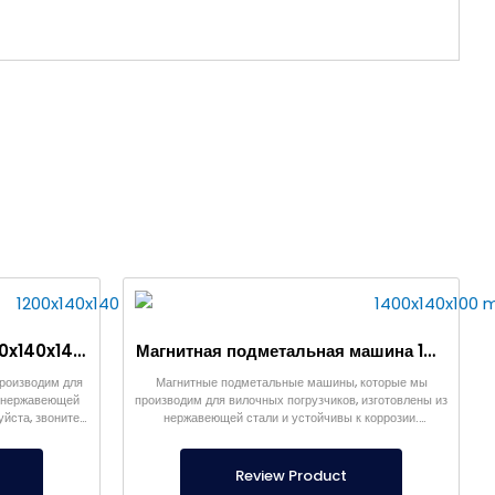
Магнитный подборщик 1200x140x140 мм для вилочного погрузчика
Магнитная подметальная машина 1400x140x100 мм для вилочного погрузчика
роизводим для
Магнитные подметальные машины, которые мы
з нержавеющей
производим для вилочных погрузчиков, изготовлены из
уйста, звоните
нержавеющей стали и устойчивы к коррозии.
ля вилочного
Пожалуйста, свяжитесь с нами для заказа магнита для
вилочного погрузчика специального производства.
Review Product