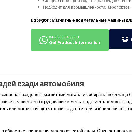
Специальное производство для задней части 
Подходит для промышленности, аэропортов,
Kategori:
Магнитные подметальные машины для
G
Get Product Information
оздей сзади автомобиля
позволяет разделять магнитный металл и собирать гвозди, где 
оровье человека и оборудование в местах, где металл может па
тель
или магнитная щетка, произведенная для избавления от эт
ю область с приложением человеческой силы. Очищает продукты