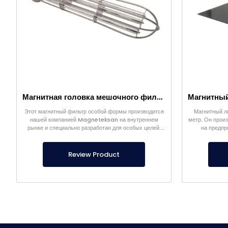
Магнитная головка мешочного фильтра
Этот магнитный фильтр особой формы производится
Магнитный л
нашей компанией Magneteksan на внутреннем
метр. Он произ
рынке и специально разработан для особых целей.
на предпр
Производится по индивидуальным размерам.
Review Product