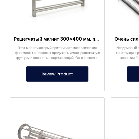
Решетчатый магнит 300×400 мм, притягивающий металлы в пищевых продуктах
Этот магнит, который притягивает металлические
Неодимовый с
фрагменты в пищевых продуктах, имеет решетчатую
конструкцию 
структуру и полностью нержавеющий. Он изготовлен в
коррозии б
соответствии с пищевыми стандартами.
Review Product