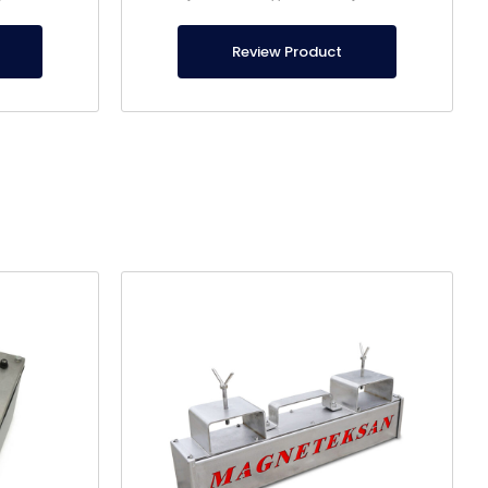
 погрузчика
для заказа магнитов для вилочных погрузчиков по
ва.
специальному производству.
Review Product