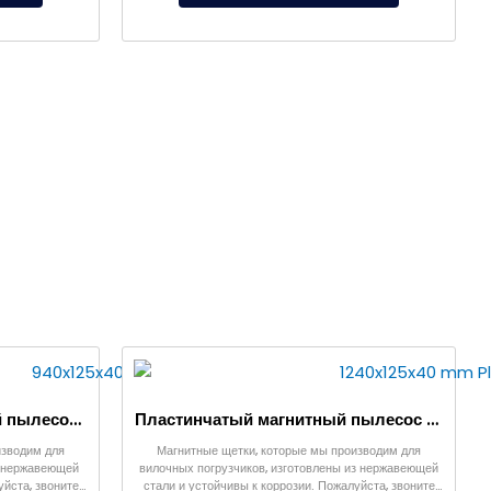
940x125x40 мм Магнитный пылесос – Пластинчатый тип
Пластинчатый магнитный пылесос 1240x125x40 мм
изводим для
Магнитные щетки, которые мы производим для
з нержавеющей
вилочных погрузчиков, изготовлены из нержавеющей
уйста, звоните
стали и устойчивы к коррозии. Пожалуйста, звоните