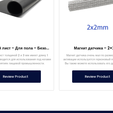
Магнитный лист – Для пола – Безопасный для пищевых продуктов
Магнит датчика – 2×
ист толщиной 2 и 3 мм имеет длину 1
Магнит датчика очень мал по размер
водится для использования под ногами
активации используется герконовый 
иятиях пищевой промышленности.
Вы также можете использовать его 
целей и проектов.
Review Product
Review Product