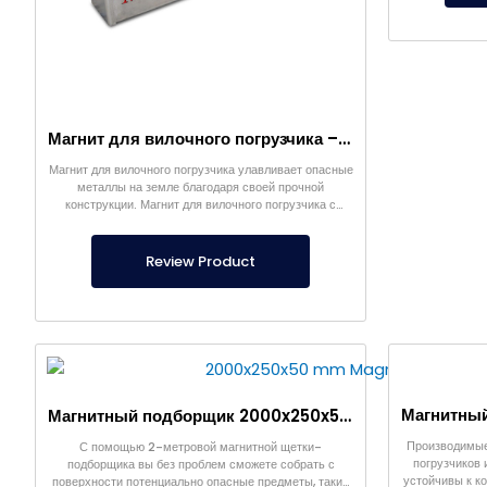
Магнит для вилочного погрузчика – Полностью из нержавеющей стали – Эффективное расстояние 10 см – Легкое высвобождение с ручкой
Магнит для вилочного погрузчика улавливает опасные
металлы на земле благодаря своей прочной
конструкции. Магнит для вилочного погрузчика с
внешним корпусом из нержавеющей стали является
нашей собственной продукцией.
Review Product
Магнитный подборщик 2000x250x50 мм для уборки взлетно-посадочных полос аэропортов
Производимые
С помощью 2-метровой магнитной щетки-
погрузчиков 
подборщика вы без проблем сможете собрать с
устойчивы к к
поверхности потенциально опасные предметы, такие