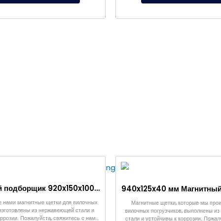
Магнитный подборщик 920x150x100 мм для вилочного погрузчика
 нами магнитные щетки для вилочных
Магнитные щетки, которые мы про
изготовлены из нержавеющей стали и
вилочных погрузчиков, выполнены и
оррозии. Пожалуйста, свяжитесь с нами
стали и устойчивы к коррозии. Пожал