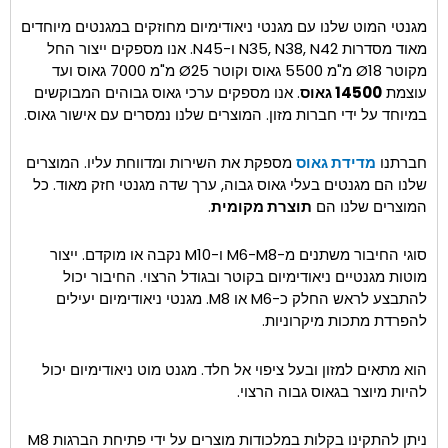
מגנטי המוט שלנו עם מגנטי ניאודימיום מחוזקים במגנטים מיוחדים
מאוד מסדרות N35, N38, N42 ו-N45. אנו מספקים ייצור החל
מקוטר Ø18 מ"מ 5500 גאוס וקוטר Ø25 מ"מ 7000 גאוס ועד
עוצמת
14500 גאוס
. אנו מספקים ערכי גאוס גבוהים המבוקשים
במיוחד על ידי חברות מזון. המוצרים שלנו נמסרים עם אישור גאוס.
חברתנו
מדידת גאוס
מספקת את השירות ומדווחת עליו. המוצרים
שלנו הם מגנטים בעלי גאוס גבוה, ערך שדה מגנטי חזק מאוד. כל
המוצרים שלנו הם
תוצרת מקומית
.
סוגי החיבור משתנים מ-M6-M8 ו-M10 נקבה או מוקדם. ייצור
מוטות מגנטיים ניאודימיום בקוטר ובגודל הרצוי. החיבור יכול
להתבצע לראש החלק כ-M6 או M8. מגנטי ניאודימיום יעילים
להפרדת מתכות מיקרוניות.
הוא מתאים למזון ובעל ציפוי אל חלד. מגנט מוט ניאודימיום יכול
להיות מיוצר בגאוס גבוה הרצוי.
ניתן להתקינו בקלות במלכודות מוצרים על ידי פתיחת הברגות M8