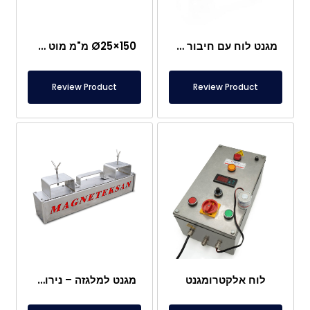
מגנט לוח עם חיבור מיוחד מניאודימיום
Ø25×150 מ"מ מוט מגנטי עם בורג מוט – ראש בצורת קליע
Review Product
Review Product
לוח אלקטרומגנט
מגנט למלגזה – נירוסטה מלאה – מרחק אפקטיבי 10 ס"מ – שחרור קל עם ידית