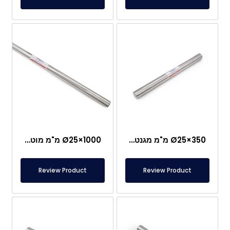
Ø25×350 מ"מ מגנט מוט ניאודימיום מגנט קבוע NdFeB – נירוסטה – חיבור M8 נקבה צדדי יחיד
Ø25×1000 מ"מ מוט מגנטי בגודל מיוחד
Review Product
Review Product