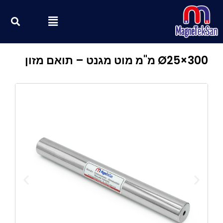
ילוג
חי
Menu
תוכן
Ø25×300 מ"מ מוט מגנט – תואם מזון