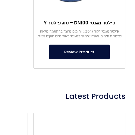
פילטר מגנטי DN100 – סוג פילטר Y
פילטר מגנטי לקווי גז טבעי וחימום מיוצר בהתאמה מלאה
לצינורות חימום. נעשה שימוש במגנטי ניאודימיום חזקים מאוד.
Review Product
Latest Products