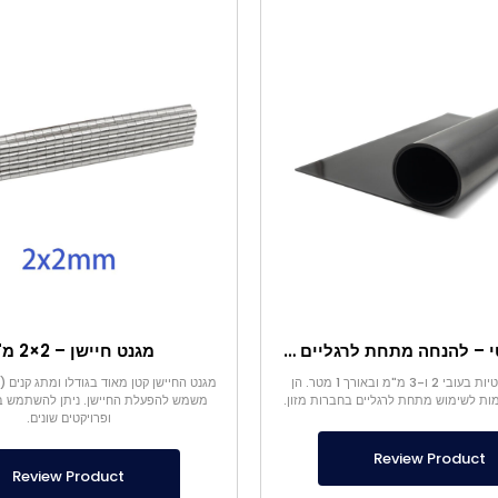
משטח מגנטי – להנחה מתחת לרגליים – בטוח למזון
מגנט חיישן – 2×2 מ"מ
היריעות המגנטיות בעובי 2 ו-3 מ"מ ובאורך 1 מטר. הן
ות לשימוש מתחת לרגליים בחברות מזון.
משמש להפעלת החיישן. ניתן להשתמש ב
ופרויקטים שונים.
Review Product
Review Product