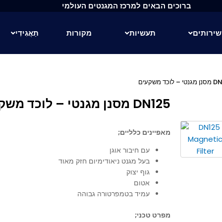
ברוכים הבאים למרכז המגנטים העולמי
שירותים
תעשיות
מקורות
תַאֲגִידִי
DN125 מסנן מגנטי – לוכד משקעים
מאפיינים כלליים;
עם חיבור אוגן
בעל מגנט ניאודימיום חזק מאוד
גוף יצוק
אטום
עמיד בטמפרטורה גבוהה
מפרט טכני;