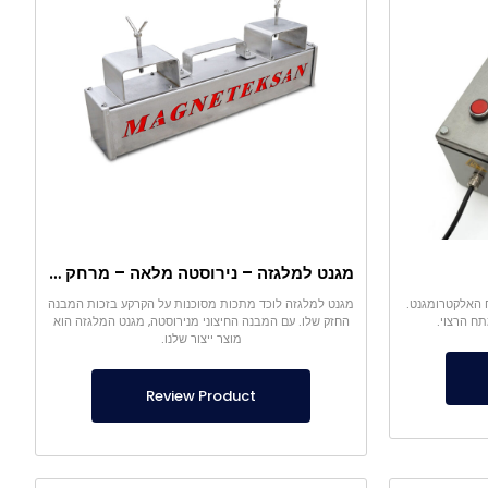
מגנט למלגזה – נירוסטה מלאה – מרחק אפקטיבי 10 ס"מ – שחרור קל עם ידית
ח האלקטרומגנט.
מגנט למלגזה לוכד מתכות מסוכנות על הקרקע בזכות המבנה
תח הרצוי.
החזק שלו. עם המבנה החיצוני מנירוסטה, מגנט המלגזה הוא
מוצר ייצור שלנו.
Review Product