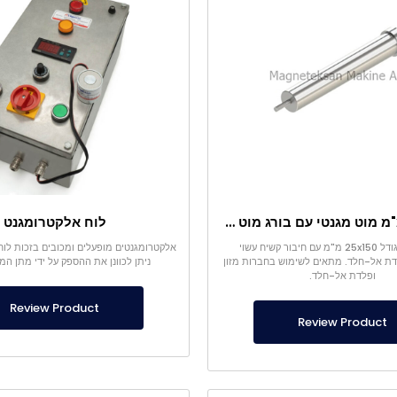
Ø25×150 מ"מ מוט מגנטי עם בורג מוט – ראש בצורת קליע
לוח אלקטרומגנט
מגנט מוט בגודל 25x150 מ"מ עם חיבור קשיח עשוי
אלקטרומגנטים מופעלים ומכובים בזכות לו
לדת אל-חלד. מתאים לשימוש בחברות מזון
ניתן לכוונן את ההספק על ידי מתן המ
ופלדת אל-חלד.
Review Product
Review Product