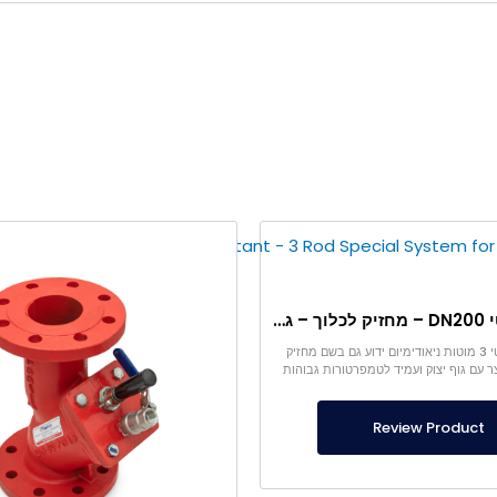
פילטר מגנטי DN200 – מחזיק לכלוך – גוף יצוק – עמיד ב-150°C – מערכת מיוחדת 3 מוטות לחימום דירות
הפילטר המגנטי 3 מוטות ניאודימיום ידוע גם בשם מחזיק
צר עם גוף יצוק ועמיד לטמפרטורות גבוהות
Review Product