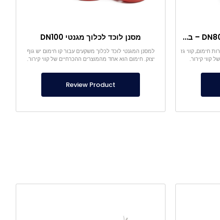
מסנן מגנטי לעצירת משקעים DN80 – בית יציקה
מסנן לוכד לכלוך מגנטי DN100
 חימום, קווי גז
למסנן המגנטי לוכד לכלוך משקעים עבור קו חימום יש גוף
 קווי קירור.
יצוק. חימום הוא אחד מהמוצרים ההכרחיים של קווי קירור.
Review Product