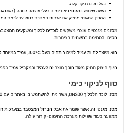
בעל תכונת ניקוי קלה.
נעשה שימוש במגנטי ניאודימיום בעלי עוצמה גבוהה (גאוס גבו
המסנן המגנטי מחזיק את אבקות המתכת בנוזל עד לרמת המיק
מסננים מגנטיים עוצרי משקעים לוכדים לכלוך ומשקעים המצטברים
הסיכוי לסתימה בתשתית הצינורות.
הוא מיוצר להיות עמיד למים רותחים מעל 100°C, עמיד במיוחד לטמפרטורות עד 150°C. ניתן לייצר אותו בצורה עמידה עד ל
הגוף היצוק החזק מאוד הופך מוצר זה לעמיד ובמקביל עמיד בפנ
סוף לניקוי כימי
מסנן לוכד הלכלוך DN200, אשר ניתן להשתמש בו באתרים עם 50-1000 בתים, בעל קיבולת גבוהה מאוד. ניקוי עם חומרים לא רעילים המועדף על ידי מפעלים רבים גם פוגע בצינורות וגם אינו פתרון מלא.
מסנן מגנטי זה, אשר שומר את אבק הברזל המצטבר במערכות חימו
ממוזער בעוד שפילות מערכת החימום-קירור עולה.