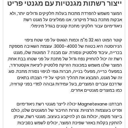
ייצור רשתות מגנטיות עם מגנטי פריט
המוצר משמש להפרדת מתכות בעלות חלקיקים גדולים יותר, ולא
אבקות מתכת בגודל מיקרוני. אנו ממליצים על מגנט רשת
ניאודימיום עבור חלקיקי מתכת קטנים בגודל מינימלי.
קוטר המוט הוא 32 מ"מ וכמות הגאוס על פני שטח ציפוי
הנירוסטה היא בטווח של 3000-4000. עוצמת השאיבה מספקת
בכרייה, עיבוד פלסטיק ונסורת. עם מבנה 7 המוטות שלו, מגנט
רשת זה יכול להחזיק נפח גדול של מתכת על פני שטחו בבת אחת.
המוצר שלנו משמש במכונות הזרקת פלסטיק ליציאת אקסטרודר,
במפעלי כרייה, מפעלי בנייה, חברות גומי לניפוי נסורת מתכת. סוג
זה של מגנט, המבצע את תהליך הניקוי על ידי הצבתו בתאים
שדרכם עוברים המוצרים, בעל עמידות גבוהה למדי בפני קורוזיה,
כמו במוצרים מגנטיים אחרים.
חברתנו Magnetexane יכולה לייצר מגנטי רשת ניאודימיום
ופריט בעוצמות הרצויות. צורות החיבור של המגנטים שלנו, כולם
בייצור מקומי, יכולות גם הן להיקבע בעיצוב. מגנטי רשת, שניתן
להתקין בקלות באזור שפיכת המוצר, יכולים לשמש בסביבות