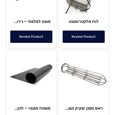
לוח אלקטרומגנט
מגנט למלגזה – נירוסטה מלאה – מרחק אפקטיבי 10 ס"מ – שחרור קל עם ידית
Review Product
Review Product
ראש מסנן שקיק מגנטי
משטח מגנטי – להנחה מתחת לרגליים – בטוח למזון