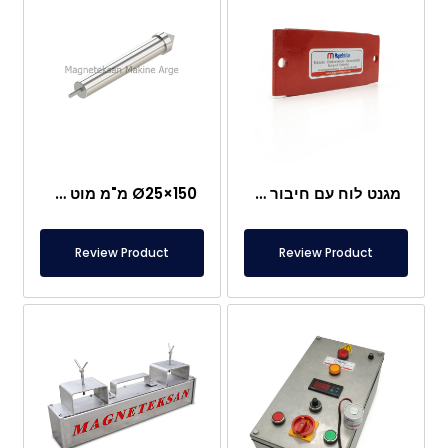
מגנט לוח עם חיבור מיוחד מניאודימיום
Ø25×150 מ"מ מוט מגנטי עם בורג מוט – ראש בצורת קליע
Review Product
Review Product