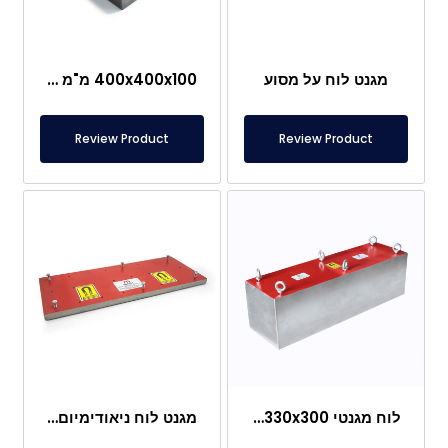
מגנט לוח על מסוע
400x400x100 מ"מ לוח מגנטי ניאודימיום חזק מאוד – לתעשיות גרוטאות, פלסטיק, מזון
Review Product
Review Product
לוח מגנטי 1100x330x300 מ"מ, עם מגנט ניאודימיום, נירוסטה 304L, 11500 גאוס
מגנט לוח ניאודימיום 600x250x23 מ"מ