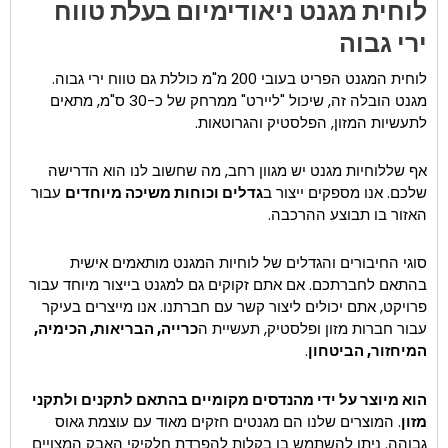
לוחית מגנט ניאודימיום בעלת טווח
ירי גבוה
לוחית המגנט הפריט בעובי 200 מ"מ כוללת גם טווח ירי גבוה.
מגנט הובלה זה, שיכול "ליירט" ממרחק של כ-30 ס"מ, מתאים
לתעשיות המזון, הפלסטיק והגרוטאות.
אף שללוחיות מגנט יש מגוון רחב, מה שחשוב לנו הוא הדרישה
שלכם. אנו מספקים ייצור ב
גדלים וכוחות משיכה מיוחדים
עבור
האזור בו תבוצע ההרכבה.
סוגי החיבורים והגדלים של לוחיות המגנט מותאמים אישית
בהתאם לחברתכם. אם אתם זקוקים גם למגנט בייצור מיוחד עבור
פרויקט, אתם יכולים ליצור קשר עם חברתנו. אנו מייצרים בעיקר
עבור חברות מזון ופלסטיק, תעשיית ה
כרייה, הבריאות, הכימיה,
המיחזור, הביטחון
.
הוא מיוצר על ידי מהנדסים מקומיים בהתאם לתקנים ולתקני
מזון
. המוצרים שלנו הם מגנטים חזקים מאוד עם עוצמת גאוס
גבוהה. ניתן להשתמש בו בקלות להפרדת חלקיקי האבק המצויים