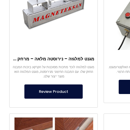
מגנט למלגזה – נירוסטה מלאה – מרחק אפקטיבי 10 ס"מ – שחרור קל עם ידית
ח האלקטרומגנט.
מגנט למלגזה לוכד מתכות מסוכנות על הקרקע בזכות המבנה
תח הרצוי.
החזק שלו. עם המבנה החיצוני מנירוסטה, מגנט המלגזה הוא
מוצר ייצור שלנו.
Review Product