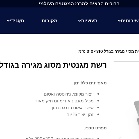
ברוכים הבאים למרכז המגנטים העולמי
שירותים
תעשיות
מקורות
תַאֲגִידִי
וג מגירה בגודל 310×310 מ"מ
רשת מגנטית מסוג מגירה בגודל 310×310 מ"מ
מאפיינים כלליים;
ייצור מקומי, נירוסטה ואטום
מכיל מגנט ניאודימיום חזק מאוד
אישור גאוס בדרגת מזון
זמן ייצור 15 יום
מפרט טכני;