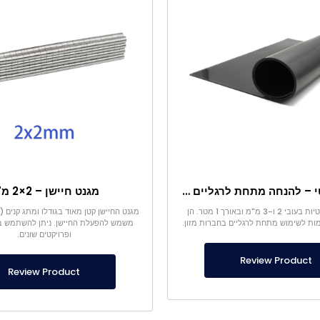
משטח מגנטי – להנחה מתחת לרגליים – בטוח למזון
מגנט חיישן – 2×2 מ"מ
היריעות המגנטיות בעובי 2 ו-3 מ"מ ובאורך 1 מטר. הן
ות לשימוש מתחת לרגליים בחברות מזון.
משמש להפעלת החיישן. ניתן להשתמש ב
ופרויקטים שונים.
Review Product
Review Product