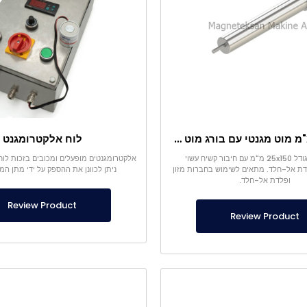
Ø25×150 מ"מ מוט מגנטי עם בורג מוט – ראש בצורת קליע
לוח אלקטרומגנט
מגנט מוט בגודל 25x150 מ"מ עם חיבור קשיח עשוי
אלקטרומגנטים מופעלים ומכובים בזכות לו
לדת אל-חלד. מתאים לשימוש בחברות מזון
ניתן לכוונן את ההספק על ידי מתן המ
ופלדת אל-חלד.
Review Product
Review Product