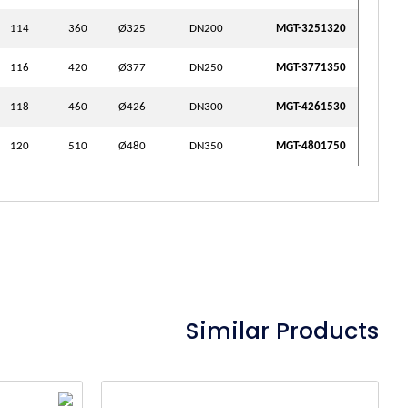
114
360
Ø325
DN200
MGT-3251320
116
420
Ø377
DN250
MGT-3771350
118
460
Ø426
DN300
MGT-4261530
120
510
Ø480
DN350
MGT-4801750
Similar Products