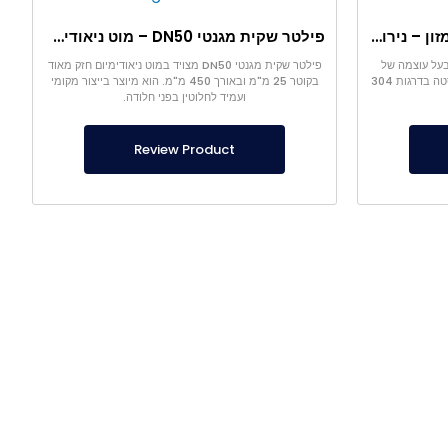
פילטר מגנטי DN25 – ייעודי למזון – נירוסטה מלאה – עוצמה מגנטית 10,000 גאוס
פילטר שקית מגנטי DN50 – מוט ניאודימיום Ø25×450 מ"מ עם מגנט
דימיום בעל עוצמה של
פילטר שקית מגנטי DN50 מצויד במוט ניאודימיום חזק מאוד
10,000 גאוס ומתאים למזון. אפשרויות נירוסטה בדרגות 304
בקוטר 25 מ"מ ובאורך 450 מ"מ. הוא מיוצר בייצור מקומי
ועמיד לחלוטין בפני חלודה.
Review Product