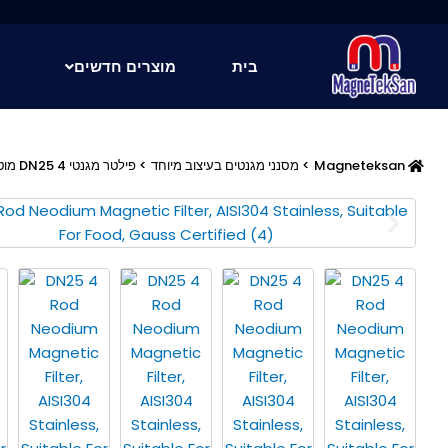
ילוג
תוכן
בית
מוצרים חדשים
Magneteksan
>
מסנני מגנטים בעיצוב מיוחד
> פילטר מגנטי DN25 4 מוטות ניאודיום, נירוסטה AISI304, מתאים למזון, בעל אישור גאוס