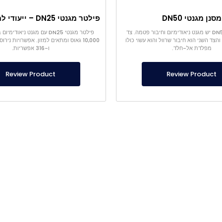
מסנן מגנטי DN50
למסנן מגנטי DN50 יש מגנט ניאודימיום וחיבור פטמה. צד
פילטר מגנטי DN25 עם מגנט ניאו
צד השני הוא חיבור שרוול והוא עשוי כולו
מפלדת אל-חלד.
ו-316 אפשריות.
Review Product
Review Product