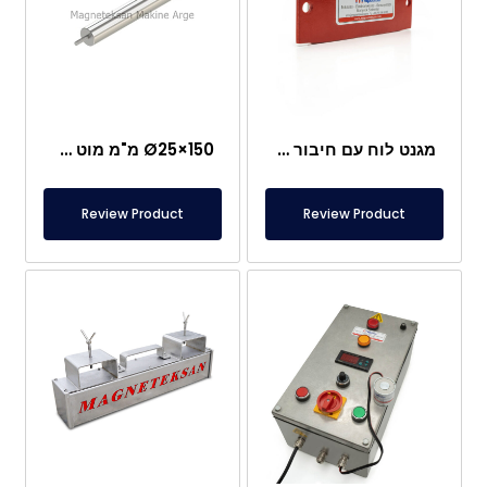
מגנט לוח עם חיבור מיוחד מניאודימיום
Ø25×150 מ"מ מוט מגנטי עם בורג מוט – ראש בצורת קליע
Review Product
Review Product