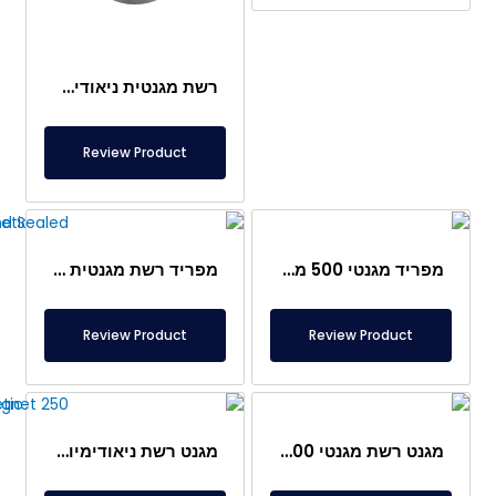
רשת מגנטית ניאודימיום עמוקה מסוג Ø350 לכניסה ויציאה
Review Product
מפריד מגנטי 500 מ"מ – מיוחד לתעשיית המזון והפלסטיק
מפריד רשת מגנטית Ø320 מ"מ – נירוסטה אטומה לחלוטין
Review Product
Review Product
מגנט רשת מגנטי Ø200 מ"מ – נירוסטה מלאה ואטומה
מגנט רשת ניאודימיום עמיד בטמפרטורה גבוהה Ø250 מ"מ – 150°C