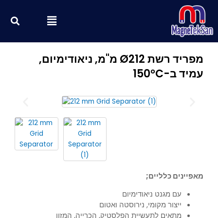
ילוג
חי
Menu
תוכן
מפריד רשת Ø212 מ"מ, ניאודימיום,
עמיד ב-150°C
מאפיינים כלליים;
עם מגנט ניאודימיום
ייצור מקומי, נירוסטה ואטום
מתאים לתעשיית הפלסטיק, הכרייה, המזון