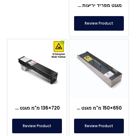
מגנט מפריד יריעות מתכת
Review Product
650×150 מ"מ מגנט הפרדת יריעות מתכת מסוג צלחת
720×136 מ"מ מגנט מפריד יריעות פנאומטי – מערכת מיוחדת עם שחרור – מתאים לבטיחות תעסוקתית
Review Product
Review Product