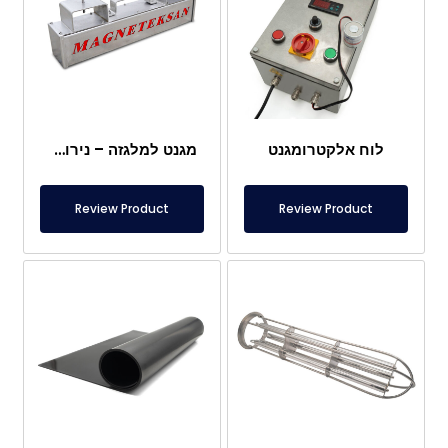
לוח אלקטרומגנט
מגנט למלגזה – נירוסטה מלאה – מרחק אפקטיבי 10 ס"מ – שחרור קל עם ידית
Review Product
Review Product