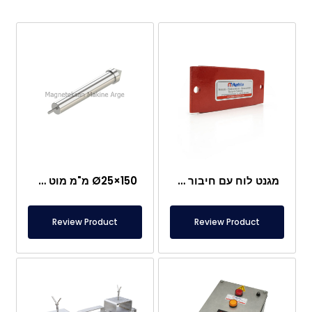
מגנט לוח עם חיבור מיוחד מניאודימיום
Ø25×150 מ"מ מוט מגנטי עם בורג מוט – ראש בצורת קליע
Review Product
Review Product