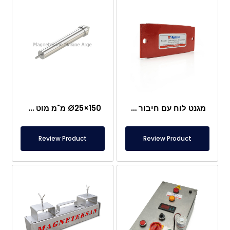
מגנט לוח עם חיבור מיוחד מניאודימיום
Ø25×150 מ"מ מוט מגנטי עם בורג מוט – ראש בצורת קליע
Review Product
Review Product