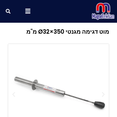
ילוג
חי
Menu
תוכן
מוט דגימה מגנטי Ø32×350 מ"מ