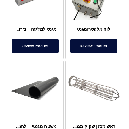
לוח אלקטרומגנט
מגנט למלגזה – נירוסטה מלאה – מרחק אפקטיבי 10 ס"מ – שחרור קל עם ידית
Review Product
Review Product
ראש מסנן שקיק מגנטי
משטח מגנטי – להנחה מתחת לרגליים – בטוח למזון