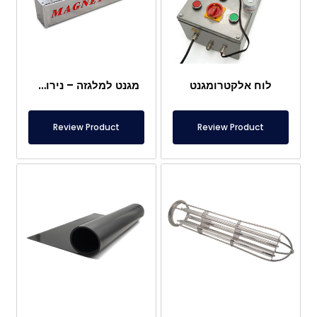
לוח אלקטרומגנט
מגנט למלגזה – נירוסטה מלאה – מרחק אפקטיבי 10 ס"מ – שחרור קל עם ידית
Review Product
Review Product