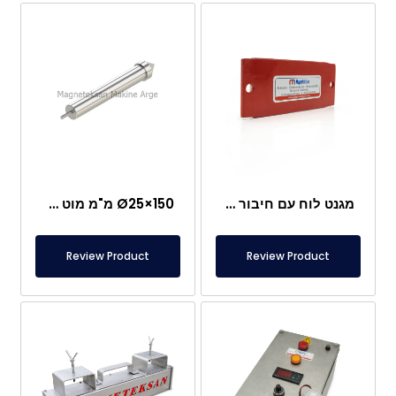
מגנט לוח עם חיבור מיוחד מניאודימיום
Ø25×150 מ"מ מוט מגנטי עם בורג מוט – ראש בצורת קליע
Review Product
Review Product