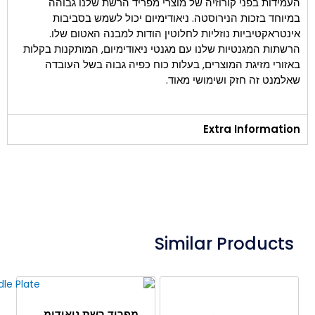
העמידות בפני קורוזיה של מוצרי מפריד הרשת שלנו גבוהה
במיוחד בזכות הנירוסטה. ניאודימיום יכול לשמש בסביבות
אינטראקטיביות נוזליות לחלוטין הודות למבנה האטום שלו.
הרשתות המגנטיות שלנו עם מגנטי ניאודימיום, המותקנות בקלות
באזורי מזיגת המוצרים, בעלות כוח כפיה גבוה בשל העובדה
שאלמנט זה חזק ושימושי מאוד.
Extra Information
Similar Products
מפריד רשת ניאודימיום 400×400 מ"מ עם לוחית ידית מיוחדת