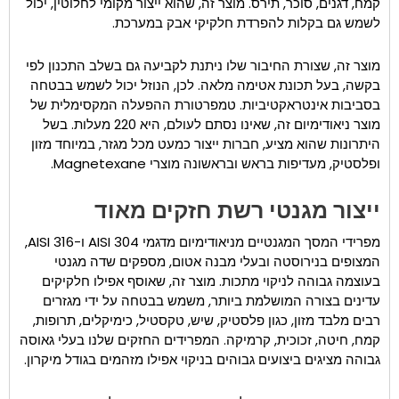
קמח, דגנים, סוכר, תירס. מוצר זה, שהוא ייצור מקומי לחלוטין, יכול
לשמש גם בקלות להפרדת חלקיקי אבק במערכת.
מוצר זה, שצורת החיבור שלו ניתנת לקביעה גם בשלב התכנון לפי
בקשה, בעל תכונת אטימה מלאה. לכן, הנוזל יכול לשמש בבטחה
בסביבות אינטראקטיביות. טמפרטורת ההפעלה המקסימלית של
מוצר ניאודימיום זה, שאינו נסתם לעולם, היא 220 מעלות. בשל
היתרונות שהוא מציע, חברות ייצור כמעט מכל מגזר, במיוחד מזון
ופלסטיק, מעדיפות בראש ובראשונה מוצרי Magnetexane.
ייצור מגנטי רשת חזקים מאוד
מפרידי המסך המגנטיים מניאודימיום מדגמי AISI 304 ו-AISI 316,
המצופים בנירוסטה ובעלי מבנה אטום, מספקים שדה מגנטי
בעוצמה גבוהה לניקוי מתכות. מוצר זה, שאוסף אפילו חלקיקים
עדינים בצורה המושלמת ביותר, משמש בבטחה על ידי מגזרים
רבים מלבד מזון, כגון פלסטיק, שיש, טקסטיל, כימיקלים, תרופות,
קמח, חיטה, זכוכית, קרמיקה. המפרידים החזקים שלנו בעלי גאוסה
גבוהה מציגים ביצועים גבוהים בניקוי אפילו מזהמים בגודל מיקרון.