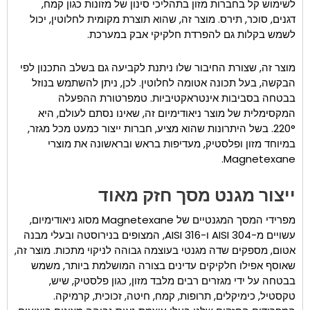
לשימוש קל בחברות מזון בתהליכי סינון של מזונות כגון קמח,
דגנים, סוכר, תירס. מוצר זה, שהוא תוצרת מקומית לחלוטין, יכול
לשמש בקלות גם להפרדת חלקיקי אבק במערכת.
מוצר זה, שצורת החיבור שלו ניתנת לקביעה גם בשלב התכנון לפי
הבקשה, בעל תכונה אטומה לחלוטין. לכן, ניתן להשתמש בנוזל
בבטחה בסביבות אינטראקטיביות. טמפרטורת ההפעלה
המקסימלית של מוצר ניאודימיום זה, שאינו נסתם לעולם, היא
220°. בשל היתרונות שהוא מציע, חברות ייצור כמעט מכל מגזר,
במיוחד מזון ופלסטיק, מעדיפות בראש ובראשונה את מוצרי
Magnetexane.
ייצור מגנט מסך חזק מאוד
מפרידי המסך המגנטיים של Magnetexane מסוג ניאודימיום,
עשויים מ-AISI 304 ו-AISI 316, המצופים בנירוסטה ובעלי מבנה
אטום, מספקים שדה מגנטי בעוצמה גבוהה לניקוי מתכות. מוצר זה,
שאוסף אפילו חלקיקים עדינים בצורה המושלמת ביותר, משמש
בבטחה על ידי מגזרים רבים מלבד מזון, כגון פלסטיק, שיש,
טקסטיל, כימיקלים, תרופות, קמח, חיטה, זכוכית, קרמיקה.