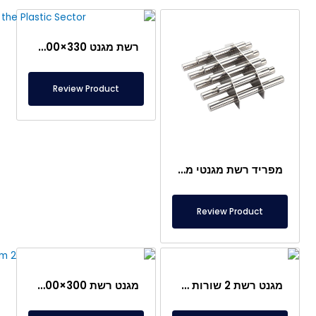
רשת מגנט 330×300 מ"מ – 2 שורות – עם מגנט פריט מיוחד לתעשיית הפלסטיק
Review Product
מפריד רשת מגנטי מסוג צלב והתנגשות – עיצוב מותאם אישית
Review Product
מגנט רשת 2 שורות 280×280 מ"מ
מגנט רשת 300×300 מ"מ 2 שורות