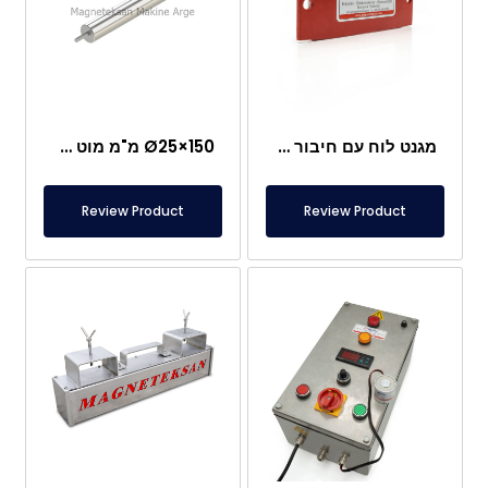
מגנט לוח עם חיבור מיוחד מניאודימיום
Ø25×150 מ"מ מוט מגנטי עם בורג מוט – ראש בצורת קליע
Review Product
Review Product