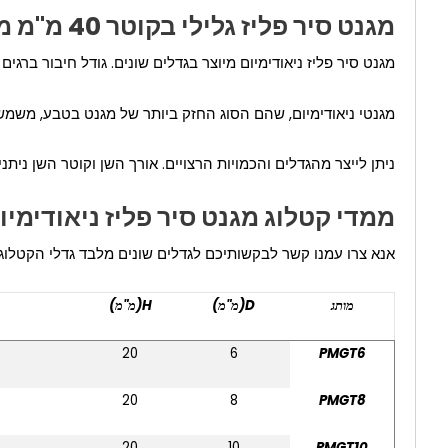
מגנט סיר פליז גלילי בקוטר 40 מ"מ מהיצרן
מגנט סיר פליז ניאודימיום מיוצר בגדלים שונים. גודל חיבור ברגים מטרי 4, מטרי 5, מטרי 6, מטרי 8 מחוברים, ואורך הבורג עש
מגנטי ניאודימיום, שהם הסוג החזק ביותר של מגנט בטבע, משמשים גם במוצרי סיר הפליז של
ניתן לייצר מהגדלים והכמויות הרצויים. אורך השן וקוטר השן ניתני
ממדי קטלוג מגנט סיר פליז ניאודימיו
אנא צרו עמנו קשר לבקשותיכם לגדלים שונים מלבד גדלי הקטלוג
מותג
D(מ"מ)
H(מ"מ)
20
6
PMGT6
20
8
PMGT8
20
10
PMGT10