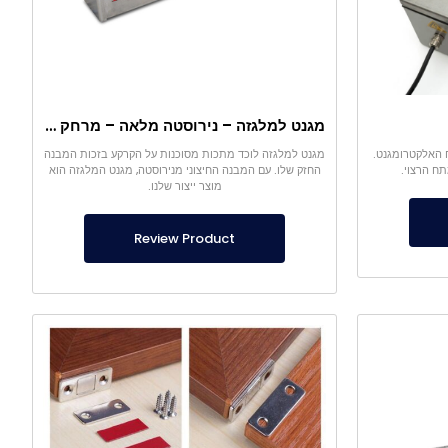
מגנט למלגזה – נירוסטה מלאה – מרחק אפקטיבי 10 ס"מ – שחרור קל עם ידית
ח האלקטרומגנט.
מגנט למלגזה לוכד מתכות מסוכנות על הקרקע בזכות המבנה
תח הרצוי.
החזק שלו. עם המבנה החיצוני מנירוסטה, מגנט המלגזה הוא
מוצר ייצור שלנו.
Review Product