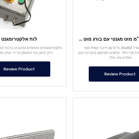
Ø25×150 מ"מ מוט מגנטי עם בורג מוט – ראש בצורת קליע
לוח אלקטרומגנט
מגנט מוט בגודל 25x150 מ"מ עם חיבור קשיח עשוי
אלקטרומגנטים מופעלים ומכובים בזכות לו
לדת אל-חלד. מתאים לשימוש בחברות מזון
ניתן לכוונן את ההספק על ידי מתן המ
ופלדת אל-חלד.
Review Product
Review Product