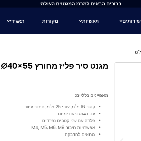
ברוכים הבאים למרכז המגנטים העולמי
שירותים
תעשיות
מקורות
תַאֲגִידִי
מגנט סיר פליז מחורץ Ø40×55 מ"מ
מאפיינים כלליים;
קוטר 16 מ"מ, עובי 25 מ"מ, חיבור עיוור
עם מגנט ניאודימיום
פלדה עם שני קטבים נפרדים
אפשרויות חיבור M4, M5, M6, M8
מתאים להדבקה