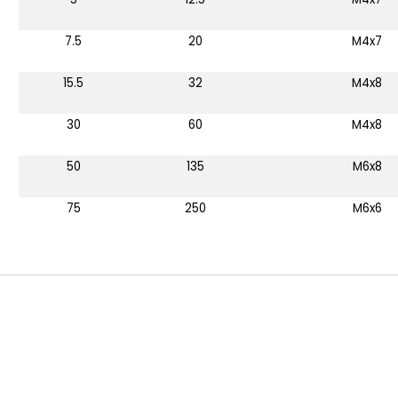
7.5
20
M4x7
15.5
32
M4x8
30
60
M4x8
50
135
M6x8
75
250
M6x6