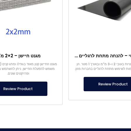
משטח מגנטי – להנחה מתחת לרגליים – בטוח למזון
מגנט חיישן – 2×2 מ"מ
היריעות המגנטיות בעובי 2 ו-3 מ"מ ובאורך 1 מטר. הן
ות לשימוש מתחת לרגליים בחברות מזון.
משמש להפעלת החיישן. ניתן להשתמש ב
ופרויקטים שונים.
Review Product
Review Product