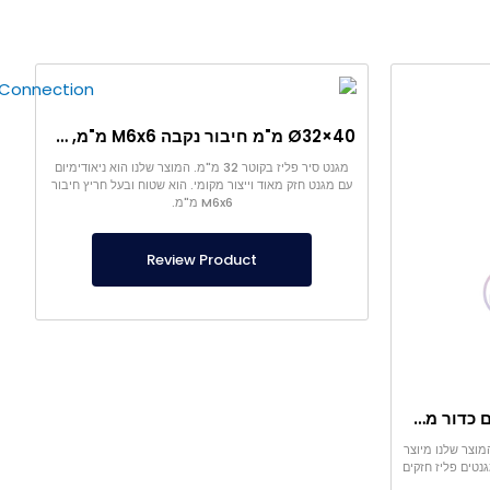
Ø32×40 מ"מ חיבור נקבה M6x6 מ"מ, מגנט ניאודימיום, מגנט סיר פליז מסוג שטוח
מגנט סיר פליז בקוטר 32 מ"מ. המוצר שלנו הוא ניאודימיום
עם מגנט חזק מאוד וייצור מקומי. הוא שטוח ובעל חריץ חיבור
M6x6 מ"מ.
Review Product
מגנט סיר פליז Ø16×25 מ"מ עם כדור ממורכז
ורכז. המוצר שלנו מיוצר
נטים פליז חזקים