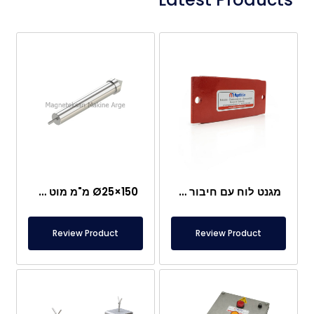
מגנט לוח עם חיבור מיוחד מניאודימיום
Ø25×150 מ"מ מוט מגנטי עם בורג מוט – ראש בצורת קליע
Review Product
Review Product