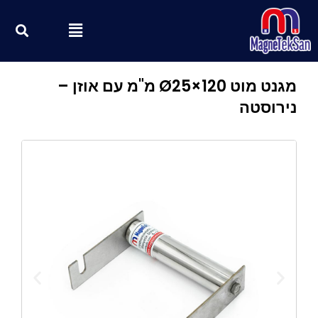
ילוג
חי
Menu
תוכן
מגנט מוט Ø25×120 מ"מ עם אוזן –
נירוסטה