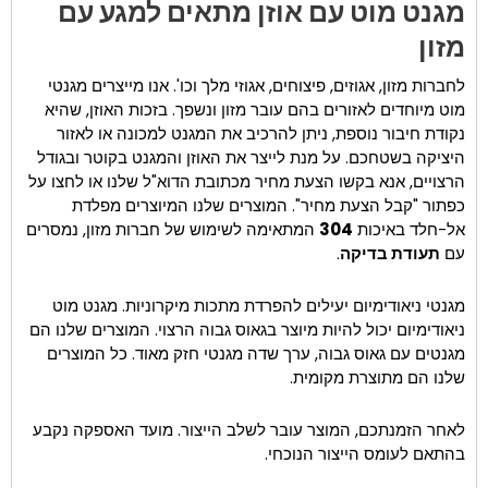
מגנט מוט עם אוזן מתאים למגע עם
מזון
לחברות מזון, אגוזים, פיצוחים, אגוזי מלך וכו'. אנו מייצרים מגנטי
מוט מיוחדים לאזורים בהם עובר מזון ונשפך. בזכות האוזן, שהיא
נקודת חיבור נוספת, ניתן להרכיב את המגנט למכונה או לאזור
היציקה בשטחכם. על מנת לייצר את האוזן והמגנט בקוטר ובגודל
הרצויים, אנא בקשו הצעת מחיר מכתובת הדוא"ל שלנו או לחצו על
כפתור "קבל הצעת מחיר". המוצרים שלנו המיוצרים מפלדת
אל-חלד באיכות
304
המתאימה לשימוש של חברות מזון, נמסרים
עם
תעודת בדיקה
.
מגנטי ניאודימיום יעילים להפרדת מתכות מיקרוניות. מגנט מוט
ניאודימיום יכול להיות מיוצר בגאוס גבוה הרצוי. המוצרים שלנו הם
מגנטים עם גאוס גבוה, ערך שדה מגנטי חזק מאוד. כל המוצרים
שלנו הם מתוצרת מקומית.
לאחר הזמנתכם, המוצר עובר לשלב הייצור. מועד האספקה נקבע
בהתאם לעומס הייצור הנוכחי.