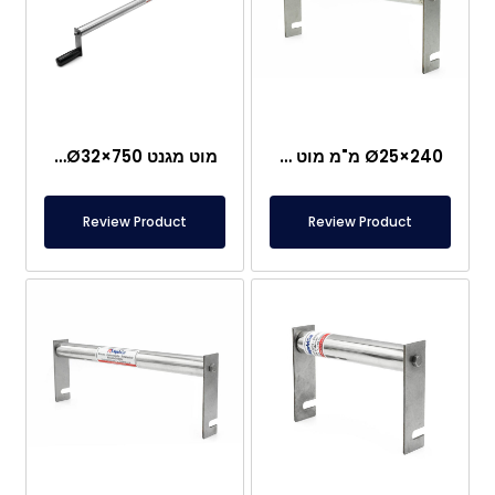
Ø25×240 מ"מ מוט מגנט עם אוזן – מיוחד למפעל אגוזים – לאזור היציקה
מוט מגנט Ø32×750 מ"מ עם אוזן – עיצוב מיוחד
Review Product
Review Product