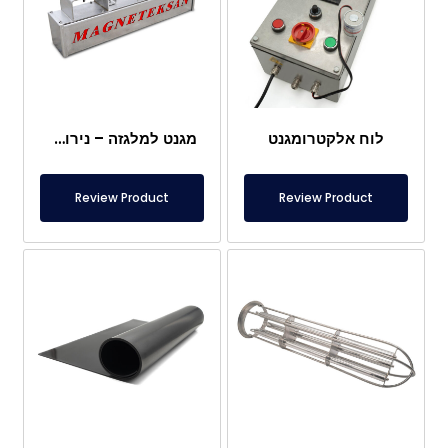
לוח אלקטרומגנט
מגנט למלגזה – נירוסטה מלאה – מרחק אפקטיבי 10 ס"מ – שחרור קל עם ידית
Review Product
Review Product