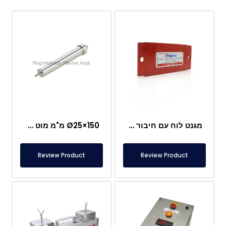
מגנט לוח עם חיבור מיוחד מניאודימיום
Ø25×150 מ"מ מוט מגנטי עם בורג מוט – ראש בצורת קליע
Review Product
Review Product