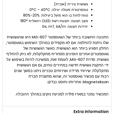
גשושית צירית (אנכית)
טמפרטורת פעולה יעילה: 0°C – 40°C
טווח לחות בו הוא פועל ביעילות: 20%-80%
מצב תצוגה: תצוגת רשת OLED ויזואלית 180°
יחידות תצוגה: Gs, mT, kA/m
התכונה החשובה ביותר של הגאוסמטר MG-607 היא שהגשושית
שלו ניתנת להחלפה. אם לא מקפידים במהלך השימוש בגאוסמטר,
החלק הפגיע ביותר הוא הגשושית. כאשר הגשושיות של
גאוסמטרים אחרים הזמינים מסחרית מתקלקלות, לא ניתן להחליף
גשושית. סדרת MG-607, לעומת זאת, ממשיכה להיות בשימוש על
ידי התקנת גשושית חדשה במחירים נוחים, גם אם הגשושית
מתקלקלת. שירותי מדידה ושירותים טכניים ניתנו במשך שנים
רבות עם מכשיר גאוסמטר זה, שהוא מתוצרת חברת
Magneteksan. אחריותו וחוסנו נבדקו.
המכשיר נמכר במארז פלדה למניעת נזקים במהלך ההובלה.
Extra Information