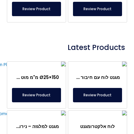
Review Product
Review Product
Latest Products
מגנט לוח עם חיבור מיוחד מניאודימיום
Ø25×150 מ"מ מוט מגנטי עם בורג מוט – ראש בצורת קליע
Review Product
Review Product
לוח אלקטרומגנט
מגנט למלגזה – נירוסטה מלאה – מרחק אפקטיבי 10 ס"מ – שחרור קל עם ידית