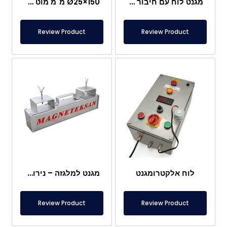
מגנט לוח עם חיבור מיוחד מניאודימיום
Ø25×150 מ"מ מוט מגנטי עם בורג מוט – ראש בצורת קליע
Review Product
Review Product
לוח אלקטרומגנט
מגנט למלגזה – נירוסטה מלאה – מרחק אפקטיבי 10 ס"מ – שחרור קל עם ידית
Review Product
Review Product