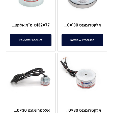
אלקטרומגנט Ø300×130 מ"מ עם מחבר מסוג צבאי
Ø132×77 מ"מ אלקטרומגנט בייצור מיוחד
Review Product
Review Product
אלקטרומגנט Ø60×30 מ"מ עם יציאת כבל צדדית
אלקטרומגנט Ø60×30 מ"מ עם חור הברגה מיוחד