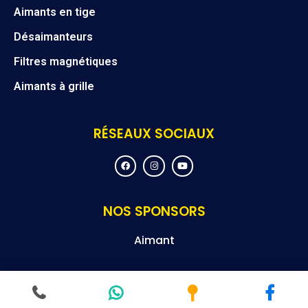
Aimants en tige
Désaimanteurs
Filtres magnétiques
Aimants à grille
RÉSEAUX SOCIAUX
F
I
Y
a
n
o
c
s
u
e
t
t
b
a
u
o
g
b
NOS SPONSORS
o
r
e
k
a
m
Aimant
© Droit d’auteur 2024 Magneteksan – Tous droits réservés.