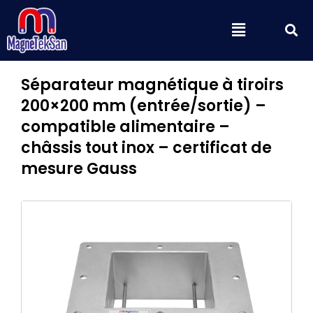
Aller
S
Menu
au
contenu
Séparateur magnétique à tiroirs
200×200 mm (entrée/sortie) –
compatible alimentaire –
châssis tout inox – certificat de
mesure Gauss