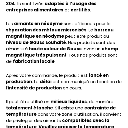
304
. Ils sont livrés
adaptés à l’usage des
entreprises alimentaires
et
certifiés
.
Les
aimants en néodyme
sont efficaces pour la
séparation des métaux micronisés
. Le
barreau
magnétique en néodyme
peut être produit au
niveau de Gauss souhaité
. Nos produits sont des
aimants à
haute valeur de Gauss
, avec un
champ
magnétique très puissant
. Tous nos produits sont
de
fabrication locale
.
Après votre commande, le produit est
lancé en
production
. Le
délai
est communiqué en fonction de
l’
intensité de production
en cours.
Il peut être utilisé en
milieux liquides
, de manière
totalement étanche
. S’il existe une
contrainte de
température
dans votre zone d’utilisation, il convient
de privilégier des aimants
compatibles avec la
température
.
Veuillez préciser la température