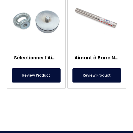
Sélectionner l’Aimant de Pêche – Aimant Puissant de Sauvetage en Mer
Aimant à Barre Neodyme Ø25×250 mm – Connexion M8 Femelle d’un Côté
Review Product
Review Product