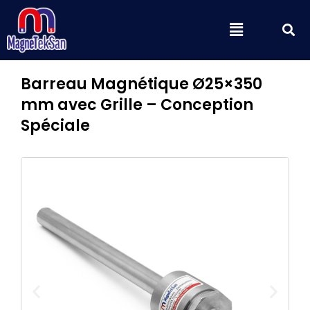
Aller
S
Menu
au
contenu
Barreau Magnétique Ø25×350
mm avec Grille – Conception
Spéciale