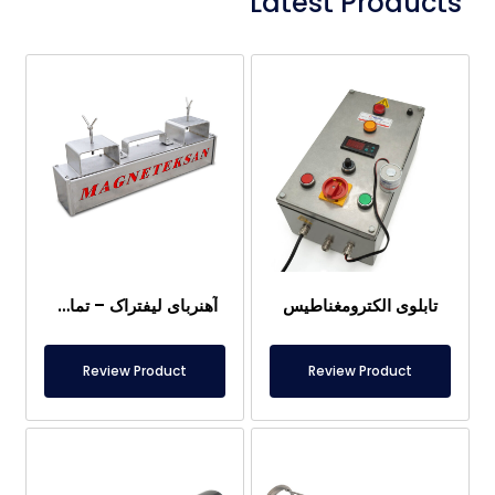
Latest Products
تابلوی الکترومغناطیس
آهنربای لیفتراک – تماماً استیل ضد زنگ – فاصله مؤثر ۱۰ سانتی‌متر – آزادسازی آسان با دسته
Review Product
Review Product