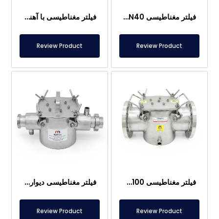
فیلتر مغناطیسی DN40، دیواره‌دار، نئودیمیوم
فیلتر مغناطیسی با آهنربا مناسب برای مصارف غذایی
Review Product
Review Product
فیلتر مغناطیسی DN100 – فلنجی، ورودی هوا، آهنربای نئودیمیوم، استیل ضد زنگ AISI304
فیلتر مغناطیسی دیواری DN50 – با ورودی آب گرم – با 7 میله
Review Product
Review Product