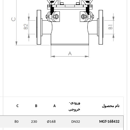
ورودی-
نام محصول
A
B
C
خروجی
80
230
Ø168
DN32
MGT-168432