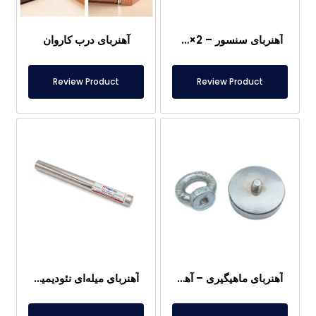
آهنربای سنسور – 2×2 میلی‌متر
آهنربای درب کاروان
Review Product
Review Product
آهنربای ماهیگیری – آهنربای قدرتمند نجات دریایی
آهنربای میله‌ای نئودیمیوم 25×250 میلی‌متر – اتصال مادگی M8 از یک طرف