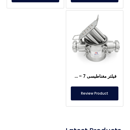
فیلتر مغناطیسی DN65 – 7 میله‌ای، با محفظه اضافی و ورودی آب گرم
Review Product