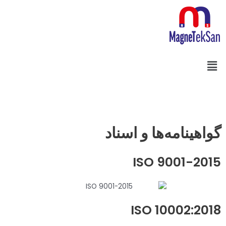
رش
ه
حتوا
فهرست
Search
گواهینامه‌ها و اسناد
ISO 9001-2015
ISO 10002:2018