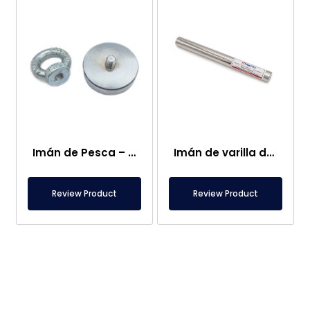
Imán de Pesca – Potente Imán de Rescate Marino
Imán de varilla de neodimio de Ø25×250 mm – Conexión hembra M8 en un lado
Review Product
Review Product