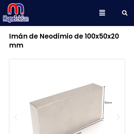
Ir
B
Menú
al
contenido
Imán de Neodimio de 100x50x20
mm