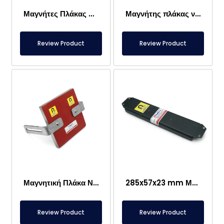
Μαγνήτες Πλάκας Ειδικής Σχεδίασης
Μαγνήτης πλάκας νεοδυμίου 400x32x25 mm N35SH – Ανθεκτικός σε υψηλή θερμοκρασία 150°
Review Product
Review Product
Μαγνητική Πλάκα Νεοδύμιου 175x175x23 mm – Ανθεκτική σε Υψηλή Θερμοκρασία 150°C – Μαγνήτης Υψηλού Gauss N45
285x57x23 mm Μαγνήτης πλάκας φερρίτη ειδικής σχεδίασης
Review Product
Review Product