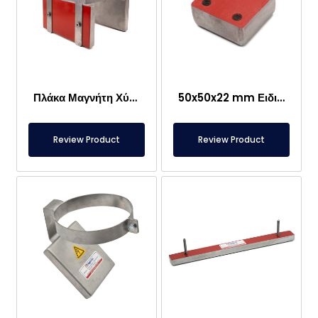
Πλάκα Μαγνήτη Χύτευσης Ελικοειδούς Μεταφορέα
50x50x22 mm Ειδικής Παραγωγής Μαγνήτης Πλάκας
Review Product
Review Product