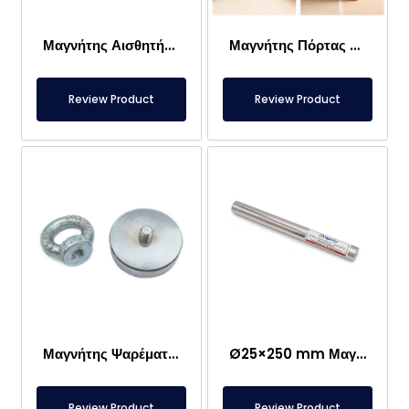
Μαγνήτης Αισθητήρα – 2×2 mm
Μαγνήτης Πόρτας Τροχόσπιτου
Review Product
Review Product
Μαγνήτης Ψαρέματος – Ισχυρός Μαγνήτης Διάσωσης Θάλασσας
Ø25×250 mm Μαγνήτης Ράβδου Νεοδυμίου – Θηλυκή Σύνδεση M8 Μονής Πλευράς
Review Product
Review Product