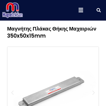
Μετάβαση
S
Menu
στο
περιεχόμενο
Μαγνήτης Πλάκας Θήκης Μαχαιριών
350x50x15mm