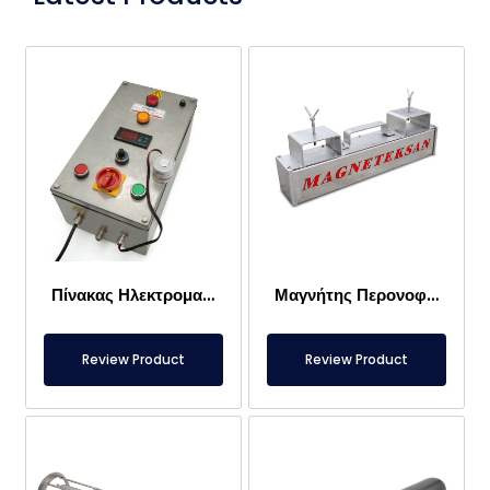
Πίνακας Ηλεκτρομαγνήτη
Μαγνήτης Περονοφόρου – Πλήρως Ανοξείδωτος – 10 cm Αποτελεσματική Απόσταση – Εύκολη Απελευθέρωση με Λαβή
Review Product
Review Product