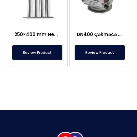
250×400 mm Neodim Tor Şəbəkə Maqniti
DN400 Çəkməcə Tipi, Qorunan Plitə Maqnit
Review Product
Review Product