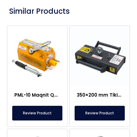
Similar Products
PML-10 Maqnit Qaldırıcı (2500 kq Qırılma Gücü)
350×200 mm Tikinti İskələ Maqniti – 2500 kq Güc – Gəmi Bərkitmə Maqniti
Review Product
Review Product