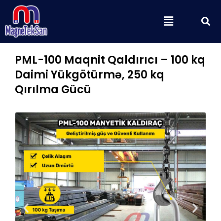
Skip
S
Menu
to
content
PML-100 Maqnit Qaldırıcı – 100 kq
Daimi Yükgötürmə, 250 kq
Qırılma Gücü