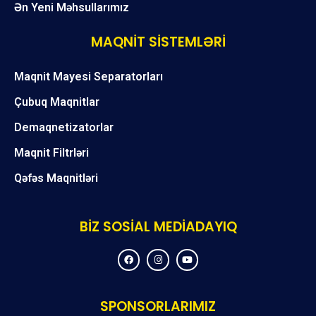
Ən Yeni Məhsullarımız
MAQNİT SİSTEMLƏRİ
Maqnit Mayesi Separatorları
Çubuq Maqnitlar
Demaqnetizatorlar
Maqnit Filtrləri
Qəfəs Maqnitləri
BİZ SOSİAL MEDİADAYIQ
F
I
Y
a
n
o
c
s
u
e
t
t
b
a
u
o
g
b
SPONSORLARIMIZ
o
r
e