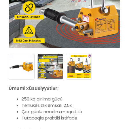
Ümumi xüsusiyyətlər;
250 kq qırılma gücü
Təhlükəsizlik əmsalı: 2.5x
Çox güclü neodim maqnit ilə
Tutacaqla praktiki istifadə