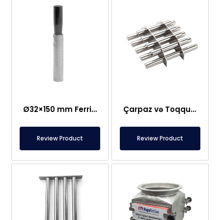
Ø32×150 mm Ferrit Çubuq Maqnit 300 Oksid
Çarpaz və Toqquşma Tipli Maqnit Şəbəkə Ayırıcısı – Fərdi Dizayn
Review Product
Review Product