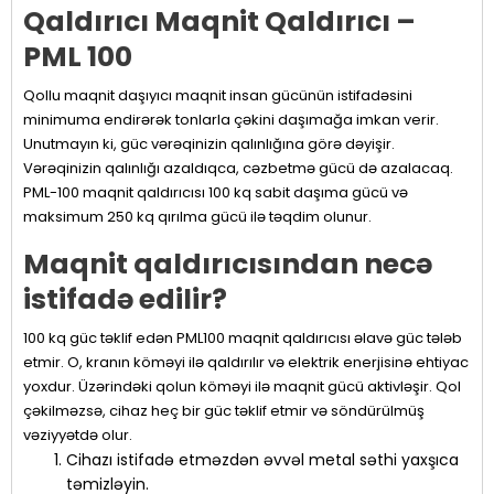
Qaldırıcı Maqnit Qaldırıcı –
PML 100
Qollu maqnit daşıyıcı maqnit insan gücünün istifadəsini
minimuma endirərək tonlarla çəkini daşımağa imkan verir.
Unutmayın ki, güc vərəqinizin qalınlığına görə dəyişir.
Vərəqinizin qalınlığı azaldıqca, cəzbetmə gücü də azalacaq.
PML-100 maqnit qaldırıcısı 100 kq sabit daşıma gücü və
maksimum 250 kq qırılma gücü ilə təqdim olunur.
Maqnit qaldırıcısından necə
istifadə edilir?
100 kq güc təklif edən PML100 maqnit qaldırıcısı əlavə güc tələb
etmir. O, kranın köməyi ilə qaldırılır və elektrik enerjisinə ehtiyac
yoxdur. Üzərindəki qolun köməyi ilə maqnit gücü aktivləşir. Qol
çəkilməzsə, cihaz heç bir güc təklif etmir və söndürülmüş
vəziyyətdə olur.
Cihazı istifadə etməzdən əvvəl metal səthi yaxşıca
təmizləyin.