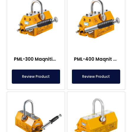
PML-300 Maqnitik Qaldırıcı – 300 kq Güc
PML-400 Maqnit Qol – 400 kq Güc
Review Product
Review Product