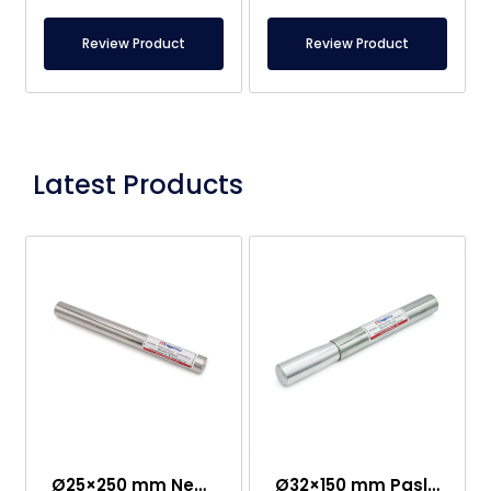
Review Product
Review Product
Latest Products
Ø25×250 mm Neodim Çubuq Maqnit – Bir Tərəfi M8 Dişi Bağlantı
Ø32×150 mm Paslanmaz Qulplu Nümunə Toplama Maqniti