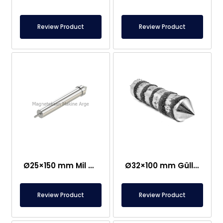
Review Product
Review Product
Ø25×150 mm Mil Bağlantılı Çubuq Maqnit – Güllə Tipli Başlıq
Ø32×100 mm Güllə Tipli Neodim Çubuq Maqnit
Review Product
Review Product