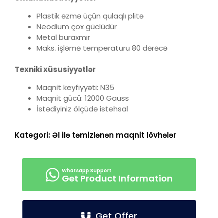
Plastik əzmə üçün qulaqlı plitə
Neodium çox güclüdür
Metal buraxmır
Maks. işləmə temperaturu 80 dərəcə
Texniki xüsusiyyətlər
Maqnit keyfiyyəti: N35
Maqnit gücü: 12000 Gauss
İstədiyiniz ölçüdə istehsal
Kategori:
Əl ilə təmizlənən maqnit lövhələr
Get Product Information
Get Offer