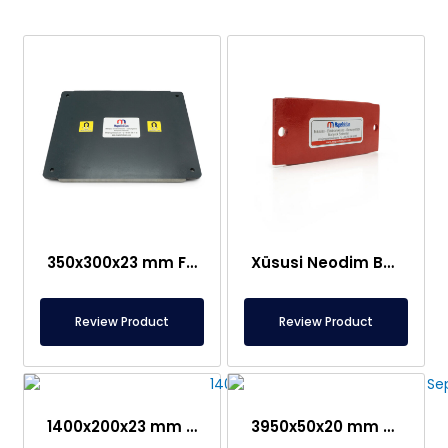
350x300x23 mm Ferrit Plitə Maqnit
Xüsusi Neodim Bağlantısı olan Plaka Maqniti
Review Product
Review Product
1400x200x23 mm Konveyer Bant üçün Lövhə Maqnit Separatoru – Paslanmaz – Qida üçün uyğun
3950x50x20 mm Maqnit Plitə – Xüsusi Dizayn