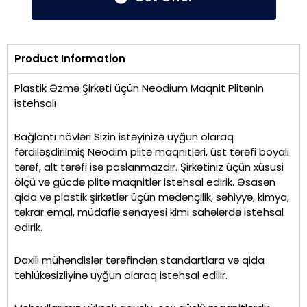
Product Information
Plastik Əzmə Şirkəti üçün Neodium Maqnit Plitənin
istehsalı
Bağlantı növləri Sizin istəyinizə uyğun olaraq
fərdiləşdirilmiş Neodim plitə maqnitləri, üst tərəfi boyalı
tərəf, alt tərəfi isə paslanmazdır. Şirkətiniz üçün xüsusi
ölçü və gücdə plitə maqnitlər istehsal edirik. Əsasən
qida və plastik şirkətlər üçün mədənçilik, səhiyyə, kimya,
təkrar emal, müdafiə sənayesi kimi sahələrdə istehsal
edirik.
Daxili mühəndislər tərəfindən standartlara və qida
təhlükəsizliyinə uyğun olaraq istehsal edilir.