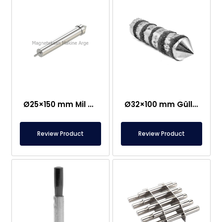
Ø25×150 mm Mil Bağlantılı Çubuq Maqnit – Güllə Tipli Başlıq
Ø32×100 mm Güllə Tipli Neodim Çubuq Maqnit
Review Product
Review Product