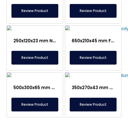
Review Product
Review Product
250x120x23 mm NdFeB Neodymium Lövhə Maqnit
650x210x45 mm Ferrit Maqnit Plitəsi
Review Product
Review Product
500x300x65 mm Neodim Maqnit Plitə
350x270x43 mm Menteşəli Plitə Maqnit
Review Product
Review Product