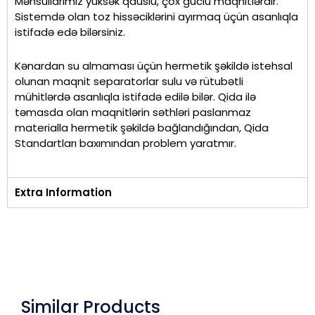
Məhsullarımız yüksək qauslu, çox güclü maqnitlərdir.
Sistemdə olan toz hissəciklərini ayırmaq üçün asanlıqla
istifadə edə bilərsiniz.
Kənardan su almaması üçün hermetik şəkildə istehsal
olunan maqnit separatorlar sulu və rütubətli
mühitlərdə asanlıqla istifadə edilə bilər. Qida ilə
təmasda olan maqnitlərin səthləri paslanmaz
materialla hermetik şəkildə bağlandığından, Qida
Standartları baxımından problem yaratmır.
Extra Information
Similar Products