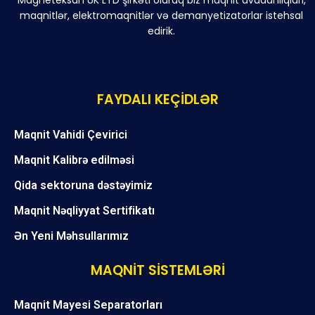
Magneteksan UK LTD şirkəti olaraq biz maqnit avadanlıqları,
maqnitlər, elektromaqnitlər və demanyetizatorlar istehsal
edirik.
FAYDALI KEÇİDLƏR
Maqnit Vahidi Çevirici
Maqnit Kalibrə edilməsi
Qida sektoruna dəstəyimiz
Maqnit Nəqliyyat Sertifikatı
Ən Yeni Məhsullarımız
MAQNİT SİSTEMLƏRİ
Maqnit Mayesi Separatorları