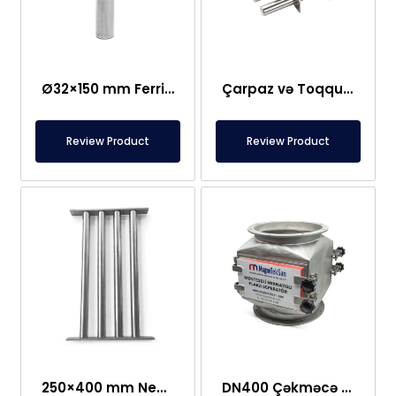
Ø32×150 mm Ferrit Çubuq Maqnit 300 Oksid
Çarpaz və Toqquşma Tipli Maqnit Şəbəkə Ayırıcısı – Fərdi Dizayn
Review Product
Review Product
250×400 mm Neodim Tor Şəbəkə Maqniti
DN400 Çəkməcə Tipi, Qorunan Plitə Maqnit