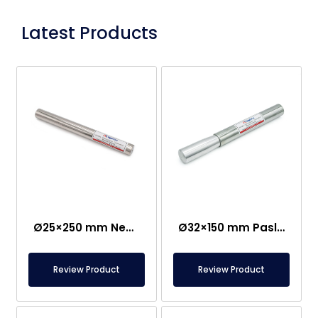
Latest Products
Ø25×250 mm Neodim Çubuq Maqnit – Bir Tərəfi M8 Dişi Bağlantı
Ø32×150 mm Paslanmaz Qulplu Nümunə Toplama Maqniti
Review Product
Review Product