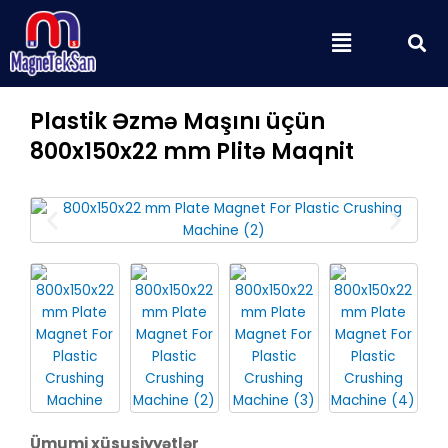
Skip
S
Menu
to
content
Plastik Əzmə Maşını üçün
800x150x22 mm Plitə Maqnit
Ümumi xüsusiyyətlər