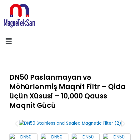
Skip
to
content
Menu
Search
DN50 Paslanmayan və
Möhürlənmiş Maqnit Filtr – Qida
üçün Xüsusi – 10,000 Qauss
Maqnit Gücü