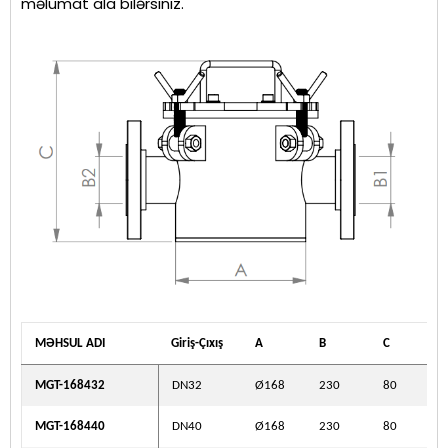
məlumat ala bilərsiniz.
MƏHSUL ADI
Giriş-Çıxış
A
B
C
MGT-168432
DN32
Ø168
230
80
MGT-168440
DN40
Ø168
230
80