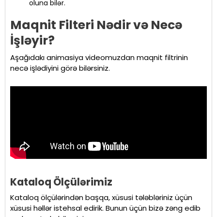
oluna bilər.
Maqnit Filteri Nədir və Necə
İşləyir?
Aşağıdakı animasiya videomuzdan maqnit filtrinin
necə işlədiyini görə bilərsiniz.
Kataloq Ölçülərimiz
Kataloq ölçülərindən başqa, xüsusi tələbləriniz üçün
xüsusi həllər istehsal edirik. Bunun üçün bizə zəng edib