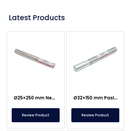
Latest Products
Ø25×250 mm Neodim Çubuq Maqnit – Bir Tərəfi M8 Dişi Bağlantı
Ø32×150 mm Paslanmaz Qulplu Nümunə Toplama Maqniti
Review Product
Review Product