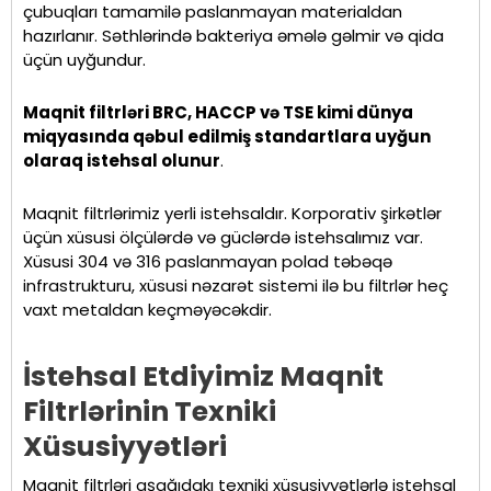
çubuqları tamamilə paslanmayan materialdan
hazırlanır. Səthlərində bakteriya əmələ gəlmir və qida
üçün uyğundur.
Maqnit filtrləri BRC, HACCP və TSE kimi dünya
miqyasında qəbul edilmiş standartlara uyğun
olaraq istehsal olunur
.
Maqnit filtrlərimiz yerli istehsaldır. Korporativ şirkətlər
üçün xüsusi ölçülərdə və güclərdə istehsalımız var.
Xüsusi 304 və 316 paslanmayan polad təbəqə
infrastrukturu, xüsusi nəzarət sistemi ilə bu filtrlər heç
vaxt metaldan keçməyəcəkdir.
İstehsal Etdiyimiz Maqnit
Filtrlərinin Texniki
Xüsusiyyətləri
Maqnit filtrləri aşağıdakı texniki xüsusiyyətlərlə istehsal