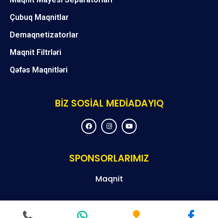
Çubuq Maqnitlar
Demaqnetizatorlar
Maqnit Filtrləri
Qəfəs Maqnitləri
BİZ SOSİAL MEDİADAYIQ
F
I
Y
a
n
o
c
s
u
e
t
t
b
a
u
o
g
b
SPONSORLARIMIZ
o
r
e
k
a
m
Maqnit