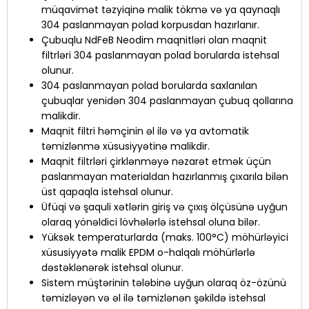
müqavimət təzyiqinə malik tökmə və ya qaynaqlı
304 paslanmayan polad korpusdan hazırlanır.
Çubuqlu NdFeB Neodim maqnitləri olan maqnit
filtrləri 304 paslanmayan polad borularda istehsal
olunur.
304 paslanmayan polad borularda saxlanılan
çubuqlar yenidən 304 paslanmayan çubuq qollarına
malikdir.
Maqnit filtri həmçinin əl ilə və ya avtomatik
təmizlənmə xüsusiyyətinə malikdir.
Maqnit filtrləri çirklənməyə nəzarət etmək üçün
paslanmayan materialdan hazırlanmış çıxarıla bilən
üst qapaqla istehsal olunur.
Üfüqi və şaquli xətlərin giriş və çıxış ölçüsünə uyğun
olaraq yönəldici lövhələrlə istehsal oluna bilər.
Yüksək temperaturlarda (maks. 100°C) möhürləyici
xüsusiyyətə malik EPDM o-halqalı möhürlərlə
dəstəklənərək istehsal olunur.
Sistem müştərinin tələbinə uyğun olaraq öz-özünü
təmizləyən və əl ilə təmizlənən şəkildə istehsal