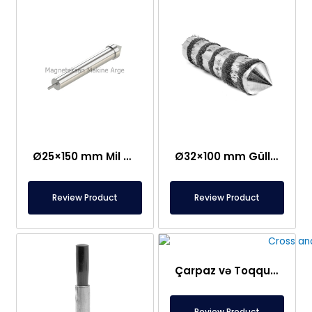
Ø25×150 mm Mil Bağlantılı Çubuq Maqnit – Güllə Tipli Başlıq
Ø32×100 mm Güllə Tipli Neodim Çubuq Maqnit
Review Product
Review Product
Çarpaz və Toqquşma Tipli Maqnit Şəbəkə Ayırıcısı – Fərdi Dizayn
Review Product