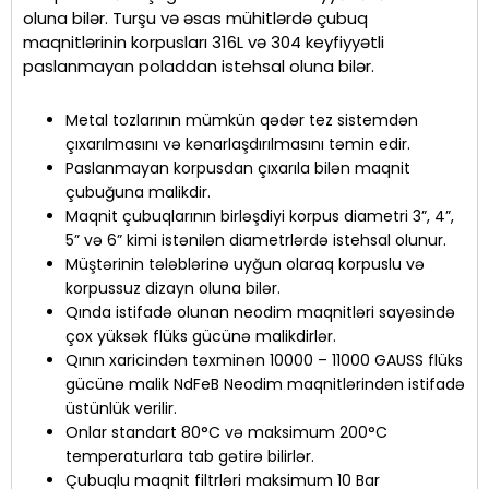
oluna bilər. Turşu və əsas mühitlərdə çubuq
maqnitlərinin korpusları 316L və 304 keyfiyyətli
paslanmayan poladdan istehsal oluna bilər.
Metal tozlarının mümkün qədər tez sistemdən
çıxarılmasını və kənarlaşdırılmasını təmin edir.
Paslanmayan korpusdan çıxarıla bilən maqnit
çubuğuna malikdir.
Maqnit çubuqlarının birləşdiyi korpus diametri 3”, 4”,
5” və 6” kimi istənilən diametrlərdə istehsal olunur.
Müştərinin tələblərinə uyğun olaraq korpuslu və
korpussuz dizayn oluna bilər.
Qında istifadə olunan neodim maqnitləri sayəsində
çox yüksək flüks gücünə malikdirlər.
Qının xaricindən təxminən 10000 – 11000 GAUSS flüks
gücünə malik NdFeB Neodim maqnitlərindən istifadə
üstünlük verilir.
Onlar standart 80°C və maksimum 200°C
temperaturlara tab gətirə bilirlər.
Çubuqlu maqnit filtrləri maksimum 10 Bar