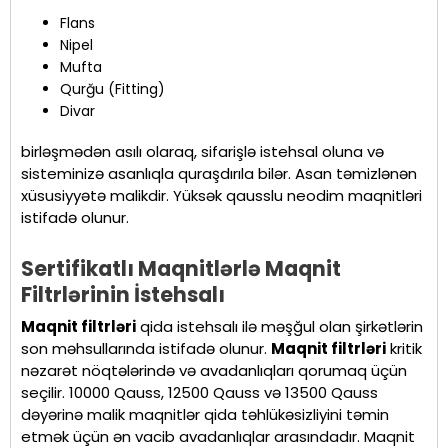
Flans
Nipel
Mufta
Qurğu (Fitting)
Divar
birləşmədən asılı olaraq, sifarişlə istehsal oluna və
sisteminizə asanlıqla quraşdırıla bilər. Asan təmizlənən
xüsusiyyətə malikdir. Yüksək qausslu neodim maqnitləri
istifadə olunur.
Sertifikatlı Maqnitlərlə Maqnit
Filtrlərinin İstehsalı
Maqnit filtrləri
qida istehsalı ilə məşğul olan şirkətlərin
son məhsullarında istifadə olunur.
Maqnit filtrləri
kritik
nəzarət nöqtələrində və avadanlıqları qorumaq üçün
seçilir. 10000 Qauss, 12500 Qauss və 13500 Qauss
dəyərinə malik maqnitlər qida təhlükəsizliyini təmin
etmək üçün ən vacib avadanlıqlar arasındadır. Maqnit