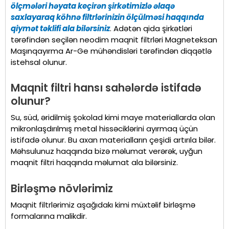
ölçmələri həyata keçirən şirkətimizlə əlaqə
saxlayaraq köhnə filtrlərinizin ölçülməsi haqqında
qiymət təklifi ala bilərsiniz
. Adətən qida şirkətləri
tərəfindən seçilən neodim maqnit filtrləri Magneteksan
Maşınqayırma Ar-Ge mühəndisləri tərəfindən diqqətlə
istehsal olunur.
Maqnit filtri hansı sahələrdə istifadə
olunur?
Su, süd, əridilmiş şokolad kimi maye materiallarda olan
mikronlaşdırılmış metal hissəciklərini ayırmaq üçün
istifadə olunur. Bu axan materialların çeşidi artırıla bilər.
Məhsulunuz haqqında bizə məlumat verərək, uyğun
maqnit filtri haqqında məlumat ala bilərsiniz.
Birləşmə növlərimiz
Maqnit filtrlərimiz aşağıdakı kimi müxtəlif birləşmə
formalarına malikdir.