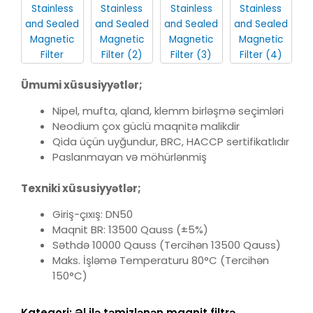
Ümumi xüsusiyyətlər;
Nipel, mufta, qland, klemm birləşmə seçimləri
Neodium çox güclü maqnitə malikdir
Qida üçün uyğundur, BRC, HACCP sertifikatlıdır
Paslanmayan və möhürlənmiş
Texniki xüsusiyyətlər;
Giriş-çıxış: DN50
Maqnit BR: 13500 Qauss (±5%)
Səthdə 10000 Qauss (Tercihən 13500 Qauss)
Maks. İşləmə Temperaturu 80°C (Tercihən
150°C)
Kategori:
Əl ilə təmizlənən maqnit filtrə.