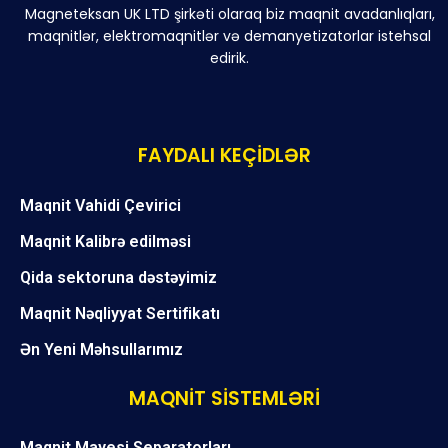
Magneteksan UK LTD şirkəti olaraq biz maqnit avadanlıqları,
maqnitlər, elektromaqnitlər və demanyetizatorlar istehsal
edirik.
FAYDALI KEÇİDLƏR
Maqnit Vahidi Çevirici
Maqnit Kalibrə edilməsi
Qida sektoruna dəstəyimiz
Maqnit Nəqliyyat Sertifikatı
Ən Yeni Məhsullarımız
MAQNİT SİSTEMLƏRİ
Maqnit Mayesi Separatorları