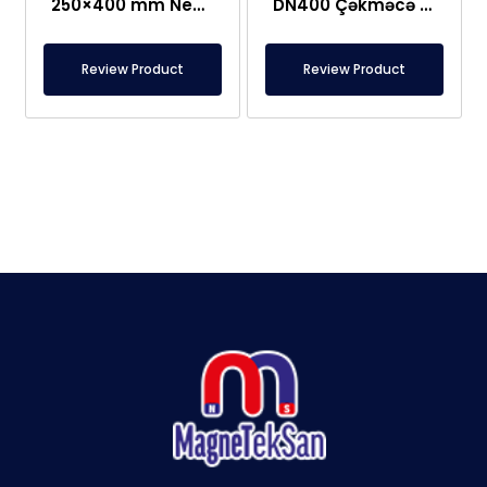
250×400 mm Neodim Tor Şəbəkə Maqniti
DN400 Çəkməcə Tipi, Qorunan Plitə Maqnit
Review Product
Review Product