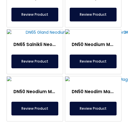
Review Product
Review Product
DN65 Salnikli Neodim Maqnit Filtri – Ağır Sənaye Şəraitləri üçün Uyğundur, AISI316L Paslanmaz
DN50 Neodium Maqnit Filtri Nipel Giriş-Çıxış ilə – Qaus Sertifikatlı – 304L Paslanmayan – 14500 Qaus Gücü
Review Product
Review Product
DN50 Neodium Maqnit Filtri, 6 Çubuqlu, 10000 Gauss Gücü, Paslanmayan və Möhürlü, Qida üçün Uyğun, Sertifikatlı
DN50 Neodim Maqnit Filtri
Review Product
Review Product