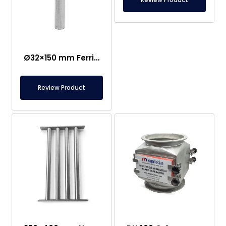
Ø32×150 mm Ferrit Çubuq Maqnit 300 Oksid
Review Product