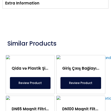
Extra Information
Similar Products
Qida və Plastik Şirkətləri üçün Maqnit Filtri
Giriş Çıxış Bağlayıcısı Olan DN50 Maqnit Süzgəc
Review Product
Review Product
DN65 Maqnit Filtri – Flanşlı
DN100 Maqnit Filter, Tam Paslanmayan