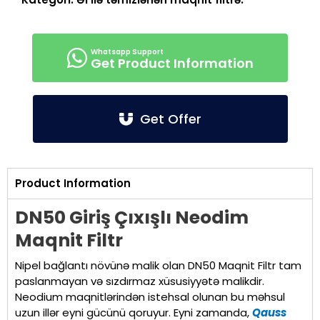
Get Product Information
Get Offer
Product Information
DN50 Giriş Çıxışlı Neodim
Maqnit Filtr
Nipel bağlantı növünə malik olan DN50 Maqnit Filtr tam
paslanmayan və sızdırmaz xüsusiyyətə malikdir.
Neodium maqnitlərindən istehsal olunan bu məhsul
uzun illər eyni gücünü qoruyur. Eyni zamanda,
Qauss