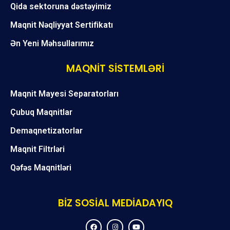
Qida sektoruna dəstəyimiz
Maqnit Nəqliyyat Sertifikatı
Ən Yeni Məhsullarımız
MAQNİT SİSTEMLƏRİ
Maqnit Mayesi Separatorları
Çubuq Maqnitlar
Demaqnetizatorlar
Maqnit Filtrləri
Qəfəs Maqnitləri
BİZ SOSİAL MEDİADAYIQ
F
I
Y
a
n
o