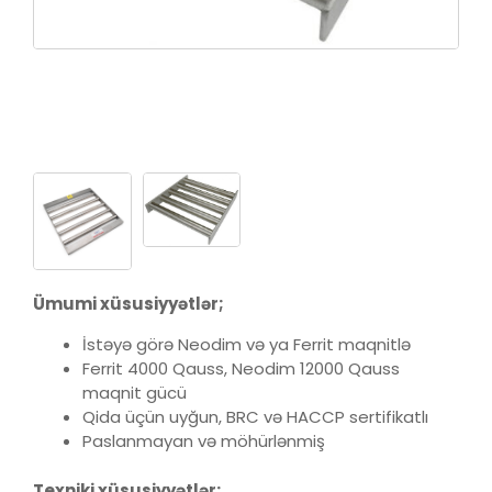
Ümumi xüsusiyyətlər;
İstəyə görə Neodim və ya Ferrit maqnitlə
Ferrit 4000 Qauss, Neodim 12000 Qauss
maqnit gücü
Qida üçün uyğun, BRC və HACCP sertifikatlı
Paslanmayan və möhürlənmiş
Texniki xüsusiyyətlər;