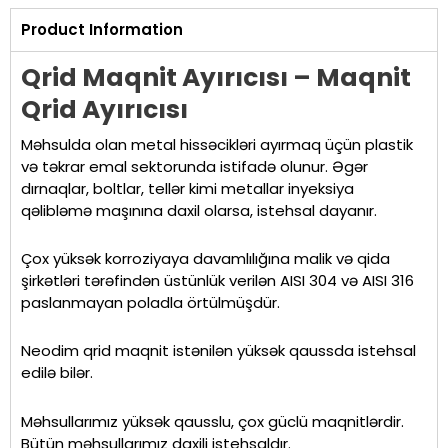
Product Information
Qrid Maqnit Ayırıcısı – Maqnit
Qrid Ayırıcısı
Məhsulda olan metal hissəcikləri ayırmaq üçün plastik
və təkrar emal sektorunda istifadə olunur. Əgər
dırnaqlar, boltlar, tellər kimi metallar inyeksiya
qəlibləmə maşınına daxil olarsa, istehsal dayanır.
Çox yüksək korroziyaya davamlılığına malik və qida
şirkətləri tərəfindən üstünlük verilən AISI 304 və AISI 316
paslanmayan poladla örtülmüşdür.
Neodim qrid maqnit istənilən yüksək qaussda istehsal
edilə bilər.
Məhsullarımız yüksək qausslu, çox güclü maqnitlərdir.
Bütün məhsullarımız daxili istehsaldır.