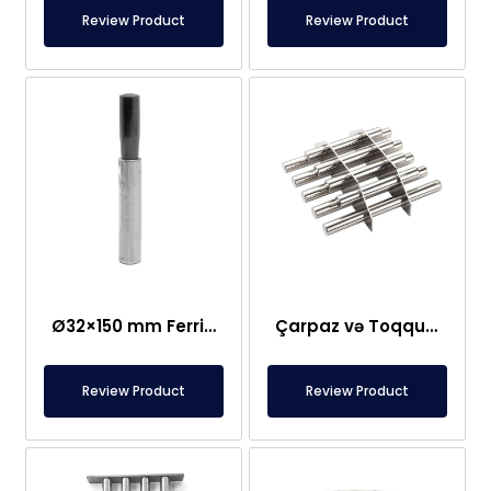
Review Product
Review Product
Ø32×150 mm Ferrit Çubuq Maqnit 300 Oksid
Çarpaz və Toqquşma Tipli Maqnit Şəbəkə Ayırıcısı – Fərdi Dizayn
Review Product
Review Product