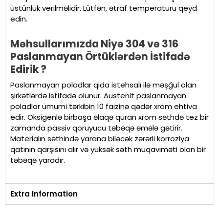
üstünlük verilməlidir. Lütfən, ətraf temperaturu qeyd
edin.
Məhsullarımızda Niyə 304 və 316
Paslanmayan Örtüklərdən İstifadə
Edirik ?
Paslanmayan poladlar qida istehsalı ilə məşğul olan
şirkətlərdə istifadə olunur. Austenit paslanmayan
poladlar ümumi tərkibin 10 faizinə qədər xrom ehtiva
edir. Oksigenlə birbaşa əlaqə quran xrom səthdə tez bir
zamanda passiv qoruyucu təbəqə əmələ gətirir.
Materialın səthində yarana biləcək zərərli korroziya
qatının qarşısını alır və yüksək səth müqaviməti olan bir
təbəqə yaradır.
Extra Information