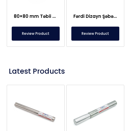
80×80 mm Təbii Maqnit Qəfəs Separatoru
Fərdi Dizayn Şəbəkə Neodim, 3 Çubuqlu Metal Ayırıcı Maqnit
Review Product
Review Product
Latest Products