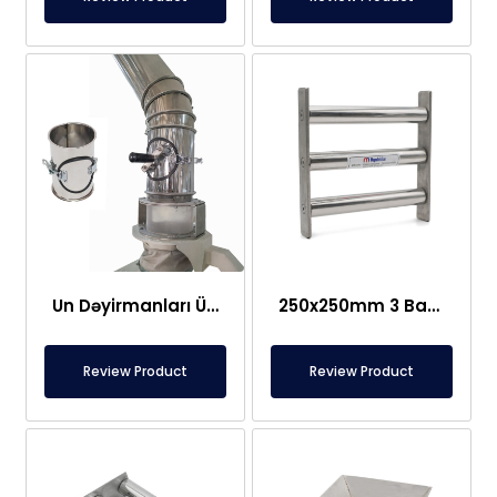
Un Dəyirmanları Üçün Maqnit İdarəetmə Borusu
250x250mm 3 Bar Kvadrat Şəbəkə Maqniti
Review Product
Review Product