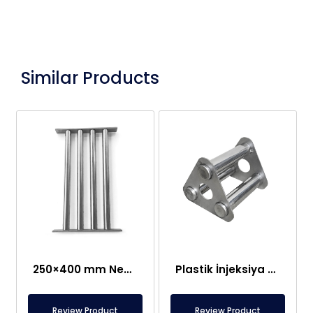
Similar Products
250×400 mm Neodim Tor Şəbəkə Maqniti
Plastik İnjeksiya Qəlibləmə Maşını üçün Barmaqlıq Maqniti
Review Product
Review Product