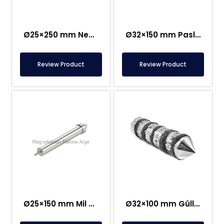
Ø25×250 mm Neodim Çubuq Maqnit – Bir Tərəfi M8 Dişi Bağlantı
Ø32×150 mm Paslanmaz Qulplu Nümunə Toplama Maqniti
Review Product
Review Product
Ø25×150 mm Mil Bağlantılı Çubuq Maqnit – Güllə Tipli Başlıq
Ø32×100 mm Güllə Tipli Neodim Çubuq Maqnit