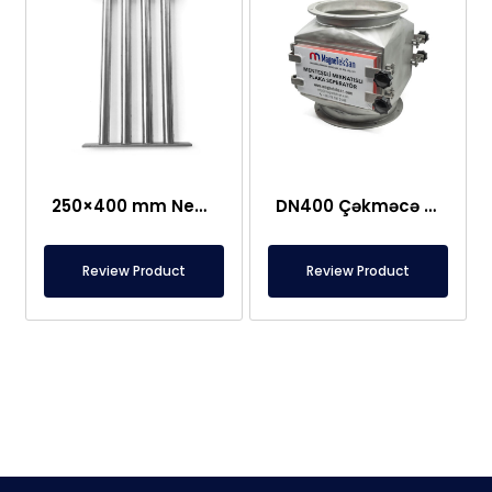
250×400 mm Neodim Tor Şəbəkə Maqniti
DN400 Çəkməcə Tipi, Qorunan Plitə Maqnit
Review Product
Review Product