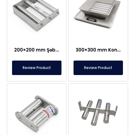
200×200 mm Şəbəkə Maqniti – Xəmir üçün Soba Sahəsi, Mikser Maşını üçün Xüsusi
300×300 mm Konik, Xüsusi İstehsal Maqnit Qril, Şəkər – Duz Arabası üçün Xüsusi – 304L Paslanmayan Keyfiyyət
Review Product
Review Product