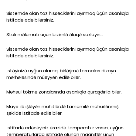
Sistemdə olan toz hissəciklərini ayırmaq üçün asanlıqla
istifadə edə bilərsiniz.
Stok məlumatı üçün bizimlə əlaqə saxlayın…
Sistemdə olan toz hissəciklərini ayırmaq üçün asanlıqla
istifadə edə bilərsiniz.
İstəyinizə uyğun olaraq, birləşmə formaları dizayn
mərhələsində müəyyən edilə bilər.
Məhsul tökmə zonalarında asanlıqla quraşdırıla bilər.
Maye ilə işləyən mühitlərdə tamamilə möhürlənmiş
şəkildə istifadə edilə bilər.
İstifadə edəcəyiniz ərazidə temperatur varsa, uyğun
temperaturlarda istifadə olunan maqnitlər üçün