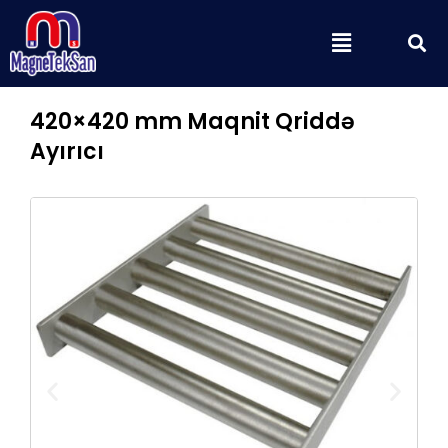
Skip
S
Menu
to
content
420×420 mm Maqnit Qriddə
Ayırıcı